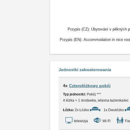
Przypis (CZ):
Ubytování v pěkných po
Przypis (EN):
Accommodation in nice room
Jednostki zakwaterowania
4x
Czterołóżkowy pokój
Typ jednostki:
Pokój ***
4 łóżka + 1 dostawka, własna łazienka/wc
Łóżka:
2x Łóżko
1x Dwułóżko
telewizja
Wi-Fi
Fam