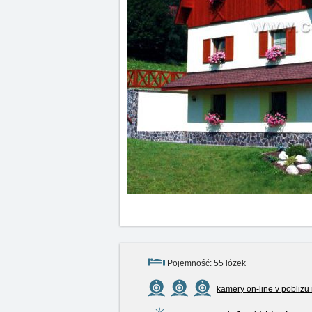
Pojemność: 55 łóżek
kamery on-line v pobliżu