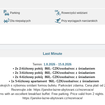
Parking
Rowerzyści widziani
Dla niepalących
Przy wyciągach narciarskich
Last Minute
Termin:
1.8.2026 - 15.8.2026
• 2x
2-łóżkowy pokój
860
,-
CZK
/
osoba/noc
z śniadaniem
• 2x
3-łóżkowy pokój
860
,-
CZK
/
osoba/noc
z śniadaniem
• 2x
4-łóżkowy pokój
860
,-
CZK
/
osoba/noc
z śniadaniem
• 1x
5-łóżkowy apartament
960
,-
CZK
/
osoba/noc
z śniadaniem
kojích s výbornou snídaní formou bufetu. Parkování zdarma. Cena platí od 
Rezervujte zde: https://janske-lazne-ubytovani.cz/rezervace/
s with an excellent breakfast buffet. Free parking. Price valid from 2 nigh
https://janske-lazne-ubytovani.cz/rezervace/