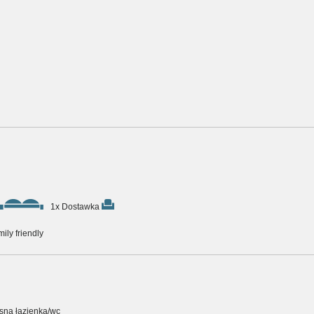
1x Dostawka
ily friendly
asna łazienka/wc