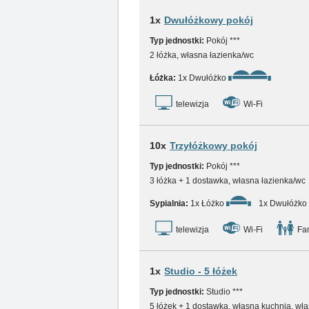
1x
Dwułóżkowy pokój
Typ jednostki:
Pokój ***
2 łóżka, własna łazienka/wc
Łóżka:
1x Dwułóżko
telewizja
Wi-Fi
10x
Trzyłóżkowy pokój
Typ jednostki:
Pokój ***
3 łóżka + 1 dostawka, własna łazienka/wc
Sypialnia:
1x Łóżko
1x Dwułóżko
telewizja
Wi-Fi
Fam
1x
Studio - 5 łóżek
Typ jednostki:
Studio ***
5 łóżek + 1 dostawka, własna kuchnia, wł