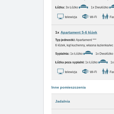
Łóżka:
3x Łóżko
1x Dwułóżko
telewizja
Wi-Fi
Fam
1x
Apartament 5-6 łóżek
Typ jednostki:
Apartament ***
6 łóżek, kąt kuchenny, własna łazienka/wc
Sypialnia:
1x Łóżko
1x Dwułóżko
Łóżka poza sypialni:
1x Łóżko
1x
telewizja
Wi-Fi
Fam
Inne pomieszczenia
Jadalnia