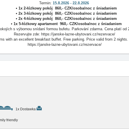
Termin:
15.8.2026 - 22.8.2026
• 1x
2-łóżkowy pokój
860
,-
CZK
/
osoba/noc
z śniadaniem
• 2x
3-łóżkowy pokój
860
,-
CZK
/
osoba/noc
z śniadaniem
• 2x
4-łóżkowy pokój
860
,-
CZK
/
osoba/noc
z śniadaniem
• 1x
5-łóżkowy apartament
960
,-
CZK
/
osoba/noc
z śniadaniem
kojích s výbornou snídaní formou bufetu. Parkování zdarma. Cena platí od 
Rezervujte zde: https://janske-lazne-ubytovani.cz/rezervace/
s with an excellent breakfast buffet. Free parking. Price valid from 2 nigh
https://janske-lazne-ubytovani.cz/rezervace/
1x Dostawka
ily friendly