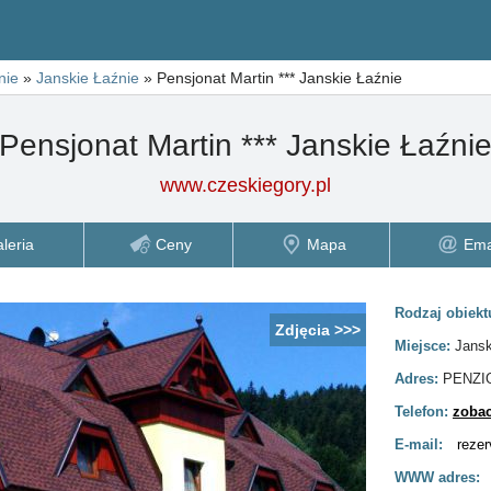
nie
»
Janskie Łaźnie
»
Pensjonat Martin *** Janskie Łaźnie
Pensjonat Martin *** Janskie Łaźni
www.czeskiegory.pl
leria
Ceny
Mapa
Ema
Rodzaj obiekt
Zdjęcia >>>
Miejsce:
Jans
Adres:
PENZIO
Telefon:
zobac
E-mail:
reze
WWW adres: