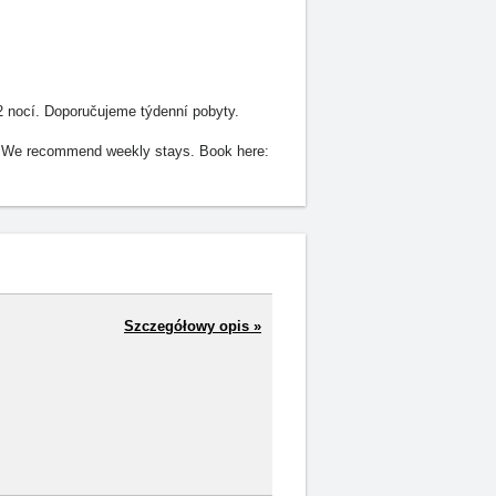
2 nocí. Doporučujeme týdenní pobyty.
ts. We recommend weekly stays. Book here:
Szczegółowy opis »