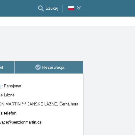
Szukaj
e
il
Rezerwacja
u:
Pensjonat
ké Lázně
N MARTIN *** JANSKÉ LÁZNĚ, Černá hora
z telefon
rvace@penzionmartin.cz