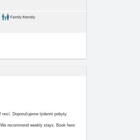
Family friendly
2 nocí. Doporučujeme týdenní pobyty.
ts. We recommend weekly stays. Book here: