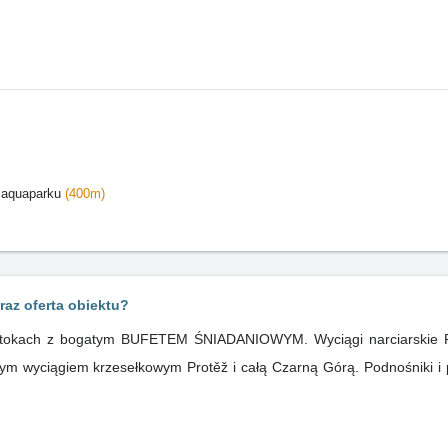
/ aquaparku
(400m)
raz oferta obiektu?
tokach z bogatym BUFETEM ŚNIADANIOWYM. Wyciągi narciarskie F
m wyciągiem krzesełkowym Protěž i całą Czarną Górą. Podnośniki i pa