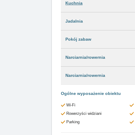
Kuchnia
Jadalnia
Pokój zabaw
Narciarnia/rowernia
Narciarnia/rowernia
Ogólne wyposażenie obiektu
Wi-Fi
Rowerzyści widziani
Parking