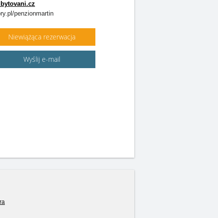
ubytovani.cz
y.pl/penzionmartin
Niewiążąca rezerwacja
Wyślij e-mail
ra