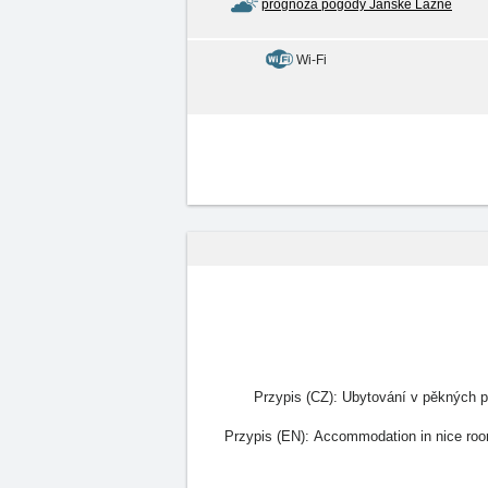
prognoza pogody Janské Lázně
Wi-Fi
Przypis (CZ):
Ubytování v pěkných po
Przypis (EN):
Accommodation in nice room