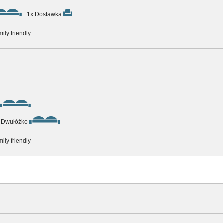
1x Dostawka
ily friendly
 Dwułóżko
ily friendly