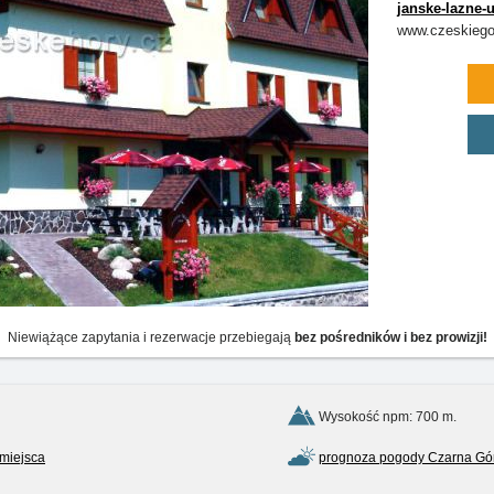
janske-lazne-
www.czeskiegor
Niewiążące zapytania i rezerwacje przebiegają
bez pośredników i bez prowizji!
Wysokość npm: 700 m.
 miejsca
prognoza pogody Czarna Gó