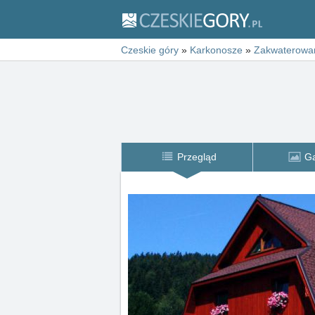
Czeskie góry
»
Karkonosze
»
Zakwaterowa
Przegląd
Ga