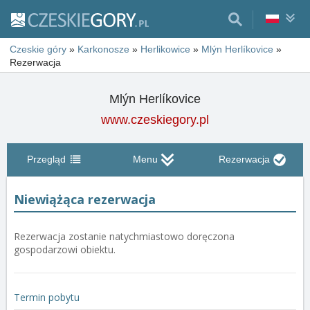
Czeskie góry
»
Karkonosze
»
Herlikowice
»
Mlýn Herlíkovice
»
Rezerwacja
Mlýn Herlíkovice
www.czeskiegory.pl
Przegląd
Menu
Rezerwacja
Niewiążąca rezerwacja
Rezerwacja zostanie natychmiastowo doręczona
gospodarzowi obiektu.
Termin pobytu