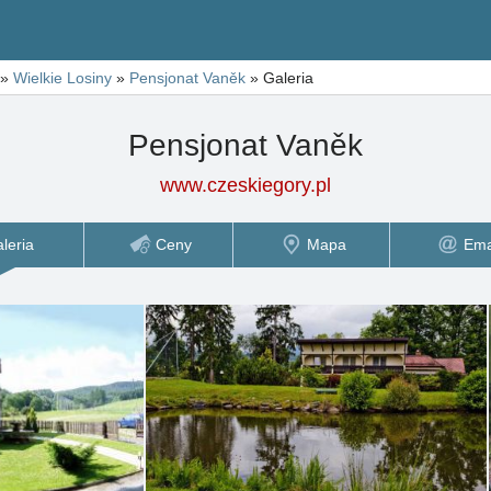
»
Wielkie Losiny
»
Pensjonat Vaněk
»
Galeria
Pensjonat Vaněk
www.czeskiegory.pl
leria
Ceny
Mapa
Ema