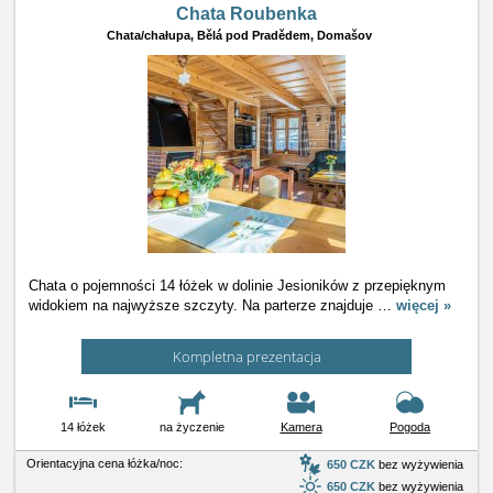
Chata Roubenka
Chata/chałupa,
Bělá pod Pradědem, Domašov
Chata o pojemności 14 łóżek w dolinie Jesioników z przepięknym
widokiem na najwyższe szczyty. Na parterze znajduje
…
więcej »
Kompletna prezentacja
14 łóżek
na życzenie
Kamera
Pogoda
Orientacyjna cena łóżka/noc:
650 CZK
bez wyżywienia
650 CZK
bez wyżywienia