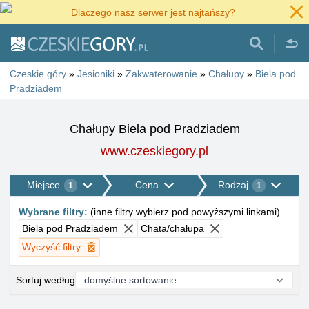
Dlaczego nasz serwer jest najtańszy?
Czeskie góry
»
Jesioniki
»
Zakwaterowanie
»
Chałupy
»
Biela pod
Pradziadem
Chałupy Biela pod Pradziadem
www.czeskiegory.pl
Miejsce
Cena
Rodzaj
1
1
Wybrane filtry
:
(
inne filtry wybierz pod powyższymi linkami
)
Biela pod Pradziadem
Chata/chałupa
Wyczyść filtry
Sortuj według