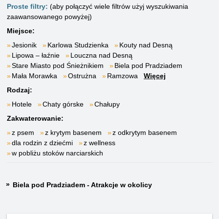
Proste filtry:
(aby połączyć wiele filtrów użyj wyszukiwania
zaawansowanego powyżej)
Miejsce:
Jesionik
Karlowa Studzienka
Kouty nad Desną
Lipowa – łaźnie
Louczna nad Desną
Stare Miasto pod Śnieżnikiem
Biela pod Pradziadem
Mała Morawka
Ostrużna
Ramzowa
Więcej
Rodzaj:
Hotele
Chaty górske
Chałupy
Zakwaterowanie:
z psem
z krytym basenem
z odkrytym basenem
dla rodzin z dziećmi
z wellness
w pobliżu stoków narciarskich
Biela pod Pradziadem - Atrakcje w okolicy