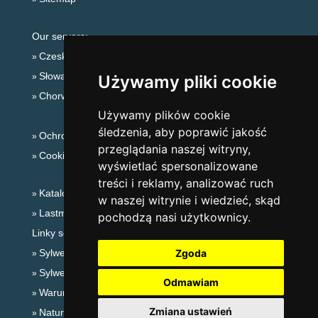
Our servers:
Czeskie Góry
Słowackie góry
Używamy pliki cookie
Chorwacja
Używamy plików cookie
śledzenia, aby poprawić jakość
Ochrona prywatności
przeglądania naszej witryny,
Cookies
wyświetlać spersonalizowane
treści i reklamy, analizować ruch
Katalog zakwaterowania
w naszej witrynie i wiedzieć, skąd
Lastminute Jesioniki
pochodzą nasi użytkownicy.
Linky sezonowe:
Sylwester Jesioniki
Zgoda
Sylwester w górach 2025/26
Odmawiam
Warunki narciarskie
Zmiana ustawień
Naturalne kąpieliska