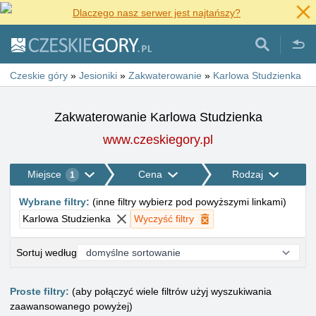
Dlaczego nasz serwer jest najtańszy?
Czeskie góry
»
Jesioniki
»
Zakwaterowanie
»
Karlowa Studzienka
Zakwaterowanie Karlowa Studzienka
www.czeskiegory.pl
Miejsce
Cena
Rodzaj
1
Wybrane filtry
:
(
inne filtry wybierz pod powyższymi linkami
)
Karlowa Studzienka
Wyczyść filtry
Sortuj według
Proste filtry:
(aby połączyć wiele filtrów użyj wyszukiwania
zaawansowanego powyżej)