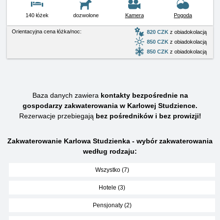
140 łóżek
dozwolone
Kamera
Pogoda
Orientacyjna cena łóżka/noc:
820 CZK
z obiadokolacją
850 CZK
z obiadokolacją
850 CZK
z obiadokolacją
Baza danych zawiera
kontakty bezpośrednie na
gospodarzy zakwaterowania w Karlowej Studzience.
Rezerwacje przebiegają
bez pośredników i bez prowizji!
Zakwaterowanie Karlowa Studzienka - wybór zakwaterowania
według rodzaju:
Wszystko (7)
Hotele (3)
Pensjonaty (2)