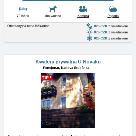
72 łóżek
dozwolone
Kamera
Pogoda
Orientacyjna cena łóżka/noc:
825 CZK
z śniadaniem
875 CZK
z śniadaniem
825 CZK
z śniadaniem
Kwatera prywatna U Novaku
Pensjonat,
Karlova Studánka
TIP !