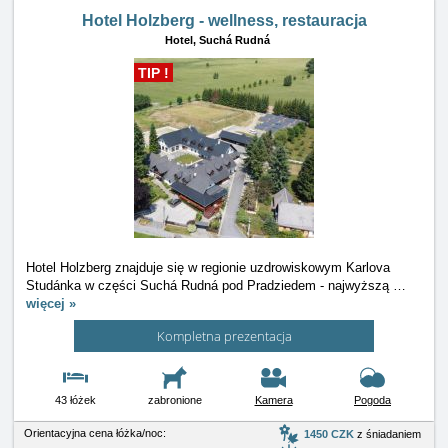
Hotel Holzberg - wellness, restauracja
Hotel,
Suchá Rudná
TIP !
Hotel Holzberg znajduje się w regionie uzdrowiskowym Karlova
Studánka w części Suchá Rudná pod Pradziedem - najwyższą
…
więcej »
Kompletna prezentacja
43 łóżek
zabronione
Kamera
Pogoda
Orientacyjna cena łóżka/noc:
1450 CZK
z śniadaniem