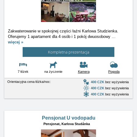
Zakwaterowanie w spokojnej części łaźni Karlowa Studzienka.
Oferujemy 1 apartament dla 4 osób i 1 pokój dwuosobowy
…
więcej »
Kompletna prezentacja
7 łóżek
na życzenie
Kamera
Pogoda
Orientacyjna cena łóżka/noc:
400 CZK
bez wyżywienia
400 CZK
bez wyżywienia
400 CZK
bez wyżywienia
Pensjonat U vodopadu
Pensjonat,
Karlova Studánka