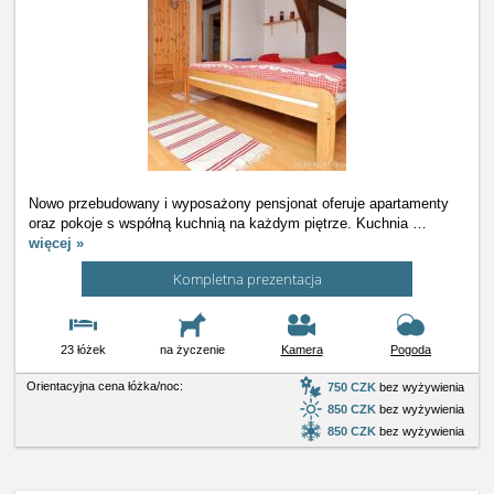
Nowo przebudowany i wyposażony pensjonat oferuje apartamenty
oraz pokoje s współną kuchnią na każdym piętrze. Kuchnia
…
więcej »
Kompletna prezentacja
23 łóżek
na życzenie
Kamera
Pogoda
Orientacyjna cena łóżka/noc:
750 CZK
bez wyżywienia
850 CZK
bez wyżywienia
850 CZK
bez wyżywienia