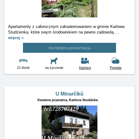
Apartamenty z całorocznym zakwaterowaniem w gminie Karlowa
Studzienka, które swym środowiskiem na pewno zadowolą
…
więcej »
Kompletna prezentacja
21 łóżek
na życzenie
Kamera
Pogoda
U Minarčíků
Kwatera prywatna,
Karlova Studánka