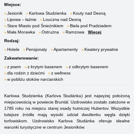
Miejsce:
Jesionik
Karlowa Studzienka
Kouty nad Desną
Lipowa – łaźnie
Louczna nad Desną
Stare Miasto pod Śnieżnikiem
Biela pod Pradziadem
Mała Morawka
Ostrużna
Ramzowa
Więcej
Rodzaj:
Hotele
Pensjonaty
Apartamenty
Kwatery prywatne
Zakwaterowanie:
z psem
z krytym basenem
z odkrytym basenem
dla rodzin z dziećmi
z wellness
w pobliżu stoków narciarskich
Karlowa Studzienka (Karlova Studánka) jest najwyżej położoną
miejscowością w powiecie Bruntál. Uzdrowisko zostało założone w
1785 roku na miejscu starej osady hutniczej Hubertov. Wszystkie
tutejsze źródła mają wysoki udział dwutlenku węgla dzięki
torfowiskom. Uzdrowisko Karlova Studánka oferuje idealne
warunki turystyczne w centrum Jesioników.