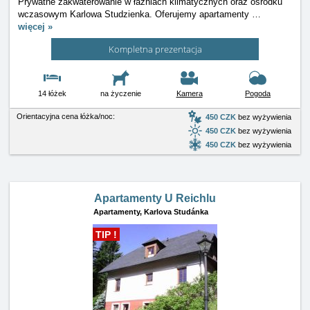
Prywatne zakwaterowanie w łaźniach klimatycznych oraz ośrodku
wczasowym Karlowa Studzienka. Oferujemy apartamenty
…
więcej »
Kompletna prezentacja
14 łóżek
na życzenie
Kamera
Pogoda
Orientacyjna cena łóżka/noc:
450 CZK
bez wyżywienia
450 CZK
bez wyżywienia
450 CZK
bez wyżywienia
Apartamenty U Reichlu
Apartamenty,
Karlova Studánka
TIP !