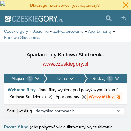
Dlaczego nasz serwer jest najtańszy?
Czeskie góry
»
Jesioniki
»
Zakwaterowanie
»
Apartamenty
»
Karlowa Studzienka
Apartamenty Karlowa Studzienka
www.czeskiegory.pl
Miejsce
Cena
Rodzaj
1
1
Wybrane filtry
:
(
inne filtry wybierz pod powyższymi linkami
)
Karlowa Studzienka
Apartamenty
Wyczyść filtry
Sortuj według
Proste filtry:
(aby połączyć wiele filtrów użyj wyszukiwania