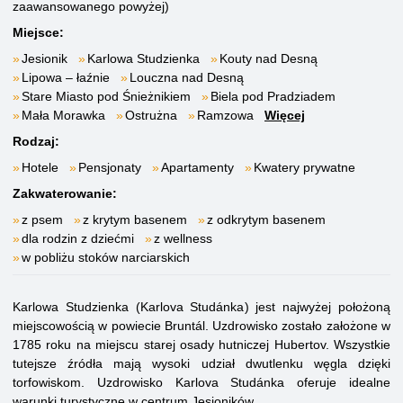
zaawansowanego powyżej)
Miejsce:
Jesionik
Karlowa Studzienka
Kouty nad Desną
Lipowa – łaźnie
Louczna nad Desną
Stare Miasto pod Śnieżnikiem
Biela pod Pradziadem
Mała Morawka
Ostrużna
Ramzowa
Więcej
Rodzaj:
Hotele
Pensjonaty
Apartamenty
Kwatery prywatne
Zakwaterowanie:
z psem
z krytym basenem
z odkrytym basenem
dla rodzin z dziećmi
z wellness
w pobliżu stoków narciarskich
Karlowa Studzienka (Karlova Studánka) jest najwyżej położoną
miejscowością w powiecie Bruntál. Uzdrowisko zostało założone w
1785 roku na miejscu starej osady hutniczej Hubertov. Wszystkie
tutejsze źródła mają wysoki udział dwutlenku węgla dzięki
torfowiskom. Uzdrowisko Karlova Studánka oferuje idealne
warunki turystyczne w centrum Jesioników.