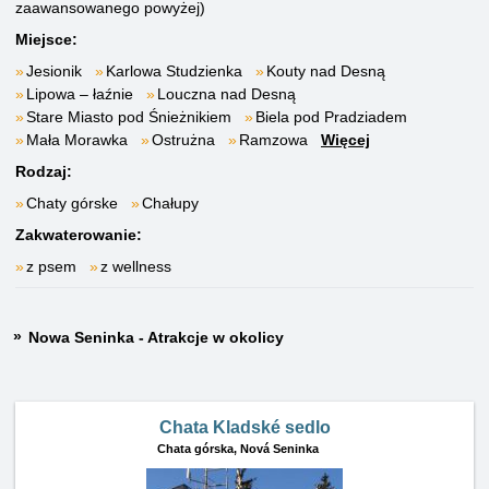
zaawansowanego powyżej)
Miejsce:
Jesionik
Karlowa Studzienka
Kouty nad Desną
Lipowa – łaźnie
Louczna nad Desną
Stare Miasto pod Śnieżnikiem
Biela pod Pradziadem
Mała Morawka
Ostrużna
Ramzowa
Więcej
Rodzaj:
Chaty górske
Chałupy
Zakwaterowanie:
z psem
z wellness
Nowa Seninka - Atrakcje w okolicy
Chata Kladské sedlo
Chata górska,
Nová Seninka