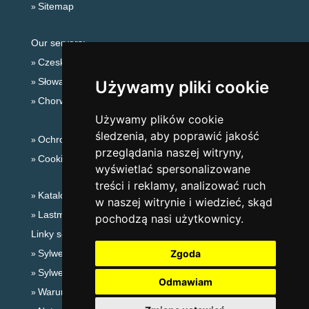
Sitemap
Our servers:
Czeskie Góry
Słowackie góry
Używamy pliki cookie
Chorwacja
Używamy plików cookie
śledzenia, aby poprawić jakość
Ochrona prywatności
przeglądania naszej witryny,
Cookies
wyświetlać spersonalizowane
treści i reklamy, analizować ruch
Katalog zakwaterowania
w naszej witrynie i wiedzieć, skąd
Lastminute Jesioniki
pochodzą nasi użytkownicy.
Linky sezonowe:
Sylwester Jesioniki
Zgoda
Sylwester w górach 2025/26
Odmawiam
Warunki narciarskie