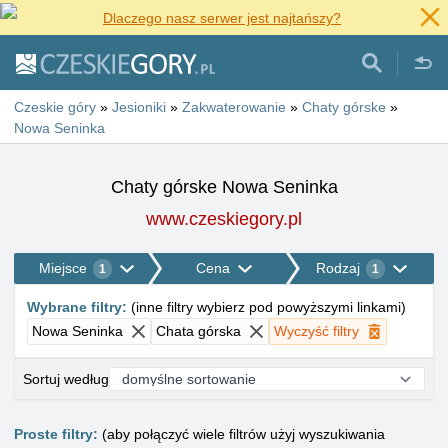
Dlaczego nasz serwer jest najtańszy?
Czeskie góry
»
Jesioniki
»
Zakwaterowanie
»
Chaty górske
»
Nowa Seninka
Chaty górske Nowa Seninka
www.czeskiegory.pl
Miejsce
Cena
Rodzaj
1
1
Wybrane filtry
:
(
inne filtry wybierz pod powyższymi linkami
)
Nowa Seninka
Chata górska
Wyczyść filtry
Sortuj według
Proste filtry:
(aby połączyć wiele filtrów użyj wyszukiwania