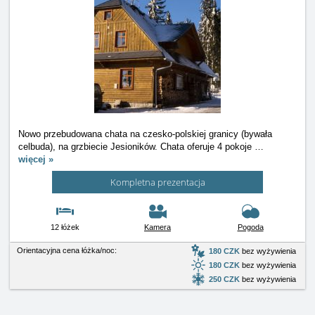
Nowo przebudowana chata na czesko-polskiej granicy (bywała
celbuda), na grzbiecie Jesioników. Chata oferuje 4 pokoje
…
więcej »
Kompletna prezentacja
12 łóżek
Kamera
Pogoda
Orientacyjna cena łóżka/noc:
180 CZK
bez wyżywienia
180 CZK
bez wyżywienia
250 CZK
bez wyżywienia