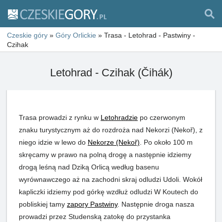
Czeskie góry
»
Góry Orlickie
»
Trasa - Letohrad - Pastwiny -
Czihak
Letohrad - Czihak (Čihák)
Trasa prowadzi z rynku w
Letohradzie
po czerwonym
znaku turystycznym aż do rozdroża nad Nekorzi (Nekoř), z
niego idzie w lewo do
Nekorze (Nekoř)
. Po około 100 m
skręcamy w prawo na polną drogę a następnie idziemy
drogą leśną nad Dziką Orlicą według basenu
wyrównawczego aż na zachodni skraj odludzi Udoli. Wokół
kapliczki idziemy pod górkę wzdłuż odludzi W Koutech do
pobliskiej tamy
zapory Pastwiny
. Następnie droga nasza
prowadzi przez Studenską zatokę do przystanka