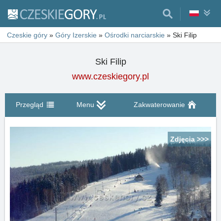
Czeskie góry
»
Góry Izerskie
»
Ośrodki narciarskie
»
Ski Filip
Ski Filip
www.czeskiegory.pl
Przegląd
Menu
Zakwaterowanie
Zdjęcia >>>