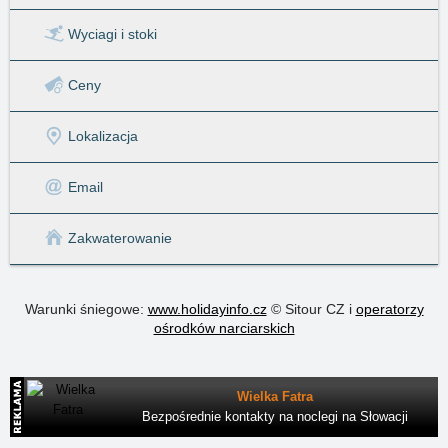
Wyciagi
i stoki
Ceny
Lokalizacja
Email
Zakwaterowanie
Warunki śniegowe:
www.holidayinfo.cz
© Sitour CZ i
operatorzy
ośrodków narciarskich
Wielka Fatra
Bezpośrednie kontakty na noclegi na Słowacji