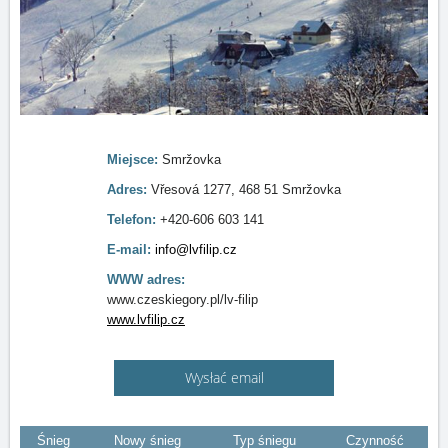
Miejsce:
Smržovka
Adres:
Vřesová 1277, 468 51 Smržovka
Telefon:
+420-606 603 141
E-mail:
info@lvfilip.cz
WWW adres:
www.czeskiegory.pl/lv-filip
www.lvfilip.cz
Wysłać email
Śnieg
Nowy śnieg
Typ śniegu
Czynność