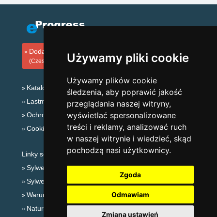
Dodaj zakwaterowanie
Używamy pliki cookie
(Czeski)
Używamy plików cookie
Katalog zakwaterowania
śledzenia, aby poprawić jakość
Lastminute Góry Izerskie
przeglądania naszej witryny,
wyświetlać spersonalizowane
Ochrona prywatności
treści i reklamy, analizować ruch
Cookies
w naszej witrynie i wiedzieć, skąd
pochodzą nasi użytkownicy.
Linky sezonowe:
Sylwester Góry Izerskie
Zgoda
Sylwester w górach 2025/26
Odmawiam
Warunki narciarskie
Naturalne kąpieliska
Zmiana ustawień