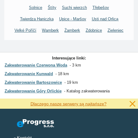
Solnice
Štíty
Suchi wierzch
Třebešov
Twierdza Haniczka
Upice - Maršov
Usti nad Orlicą
Velké Poříčí
Wamberk
Żamberk
Zdobnice
Zieleniec
Interesujące linki:
Zakwaterowanie Czerwona Woda
3 km
Zakwaterowanie Kunwald
18 km
Zakwaterowanie Bartoszowice
19 km
Zakwaterowanie Góry Orlickie
Katalog zakwaterowania
Dlaczego nasze serwery są najtańsze?
Kontakt