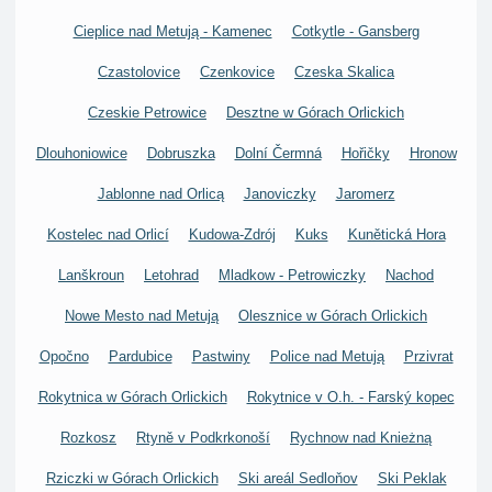
Cieplice nad Metują - Kamenec
Cotkytle - Gansberg
Czastolovice
Czenkovice
Czeska Skalica
Czeskie Petrowice
Desztne w Górach Orlickich
Dlouhoniowice
Dobruszka
Dolní Čermná
Hořičky
Hronow
Jablonne nad Orlicą
Janoviczky
Jaromerz
Kostelec nad Orlicí
Kudowa-Zdrój
Kuks
Kunětická Hora
Lanškroun
Letohrad
Mladkow - Petrowiczky
Nachod
Nowe Mesto nad Metują
Olesznice w Górach Orlickich
Opočno
Pardubice
Pastwiny
Police nad Metują
Przivrat
Rokytnica w Górach Orlickich
Rokytnice v O.h. - Farský kopec
Rozkosz
Rtyně v Podkrkonoší
Rychnow nad Knieżną
Rziczki w Górach Orlickich
Ski areál Sedloňov
Ski Peklak