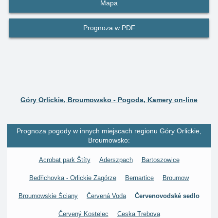
Mapa
Prognoza w PDF
Góry Orlickie, Broumowsko - Pogoda, Kamery on-line
Prognoza pogody w innych miejscach regionu Góry Orlickie,
Broumowsko:
Acrobat park Štíty
Aderszpach
Bartoszowice
Bedřichovka - Orlickie Zagórze
Bernartice
Broumow
Broumowskie Ściany
Červená Voda
Červenovodské sedlo
Červený Kostelec
Ceska Trebova