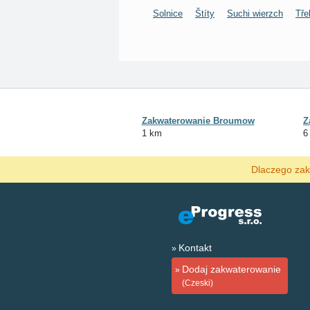
Solnice
Štíty
Suchi wierzch
Tře
Zakwaterowanie Broumow
Z
1 km
6
Dlaczego zak
Kontakt
Dodaj zakwaterowanie
(Czeski)