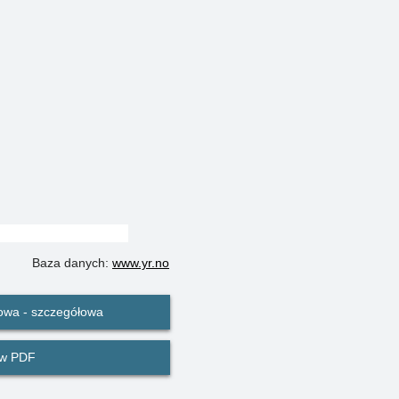
Baza danych:
www.yr.no
owa - szczegółowa
 w PDF