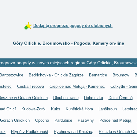
Dodaj tę prognozę pogody do ulubionych
Góry Orlickie, Broumowsko - Pogoda, Kamery on-line
rognoza pogody w innych miejscach regionu Góry Orlickie, Broumowsk
Bartoszowice
Bedřichovka - Orlickie Zagórze
Bernartice
Broumow
B
stelec
Ceska Trebova
Cieplice nad Metują - Kamenec
Cotkytle - Gan
esztne w Górach Orlickich
Dlouhoniowice
Dobruszka
Dolní Čermná
ad Orlicí
Kudowa-Zdrój
Kuks
Kunětická Hora
Lanškroun
Letohra
Górach Orlickich
Opočno
Pardubice
Pastwiny
Police nad Metują
osz
Rtyně v Podkrkonoší
Rychnow nad Knieżną
Rziczki w Górach Orl