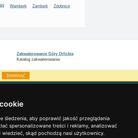
íčí
Wamberk
Żamberk
Zdobnice
Zakwaterowanie Góry Orlickie
Katalog zakwaterowania
ZAMKNĄĆ
Katalog zakwaterowania
Lastminute Góry Orlickie
 cookie
inky sezonowe:
 śledzenia, aby poprawić jakość przeglądania
Sylwester Góry Orlickie
tlać spersonalizowane treści i reklamy, analizować
Sylwester w górach 2025/26
 i wiedzieć, skąd pochodzą nasi użytkownicy.
Warunki narciarskie