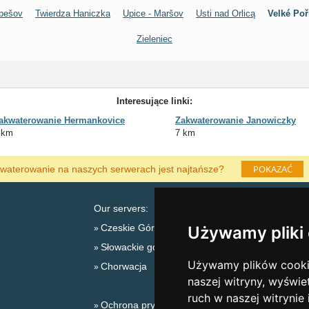
bešov
Twierdza Haniczka
Upice - Maršov
Usti nad Orlicą
Velké Poř
Zieleniec
Interesujące linki:
akwaterowanie Hermankovice
Zakwaterowanie Janowiczky
 km
7 km
POKAZAĆ
waterowanie na naszych serwerach jest najtańsze?
Our servers:
Czeskie Góry
Używamy pliki
Słowackie góry
L
Używamy plików cookie
Chorwacja
naszej witryny, wyświe
ruch w naszej witrynie
Ochrona prywatności