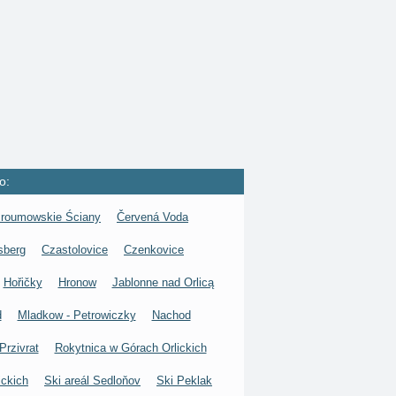
o:
roumowskie Ściany
Červená Voda
sberg
Czastolovice
Czenkovice
Hořičky
Hronow
Jablonne nad Orlicą
d
Mladkow - Petrowiczky
Nachod
Przivrat
Rokytnica w Górach Orlickich
ickich
Ski areál Sedloňov
Ski Peklak