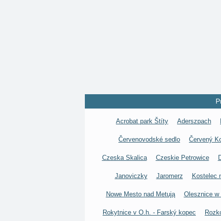
P
Acrobat park Štíty
Aderszpach
Červenovodské sedlo
Červený Ko
Czeska Skalica
Czeskie Petrowice
D
Janoviczky
Jaromerz
Kostelec n
Nowe Mesto nad Metują
Olesznice w 
Rokytnice v O.h. - Farský kopec
Rozk