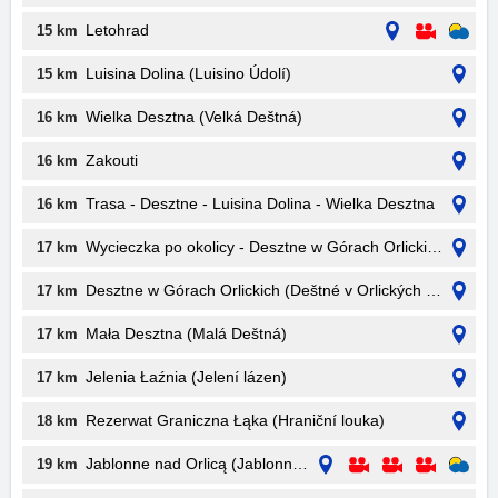
Letohrad
15 km
Luisina Dolina (Luisino Údolí)
15 km
Wielka Desztna (Velká Deštná)
16 km
Zakouti
16 km
Trasa - Desztne - Luisina Dolina - Wielka Desztna
16 km
Wycieczka po okolicy - Desztne w Górach Orlickich
17 km
Desztne w Górach Orlickich (Deštné v Orlických horách)
17 km
Mała Desztna (Malá Deštná)
17 km
Jelenia Łaźnia (Jelení lázen)
17 km
Rezerwat Graniczna Łąka (Hraniční louka)
18 km
Jablonne nad Orlicą (Jablonné nad Orlicí)
19 km