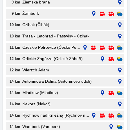
Ziemska brana
9 km
Żamberk
9 km
Czihak (Čihák)
10 km
Trasa - Letohrad - Pastwiny - Czihak
10 km
Czeskie Petrowice (České Petrovice)
11 km
Orlickie Zagórze (Orlické Záhoří)
12 km
Wierzch Adam
12 km
Antoninowa Dolina (Antonínovo údolí)
14 km
Mladkow (Mladkov)
14 km
Nekorz (Nekoř)
14 km
Rychnow nad Knieżną (Rychnov nad Kněžnou)
14 km
Wamberk (Vamberk)
14 km