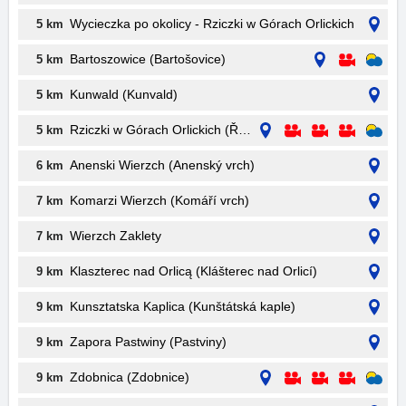
Wycieczka po okolicy - Rziczki w Górach Orlickich
5 km
Bartoszowice (Bartošovice)
5 km
Kunwald (Kunvald)
5 km
Rziczki w Górach Orlickich (Říčky )
5 km
Anenski Wierzch (Anenský vrch)
6 km
Komarzi Wierzch (Komáří vrch)
7 km
Wierzch Zaklety
7 km
Klaszterec nad Orlicą (Klášterec nad Orlicí)
9 km
Kunsztatska Kaplica (Kunštátská kaple)
9 km
Zapora Pastwiny (Pastviny)
9 km
Zdobnica (Zdobnice)
9 km