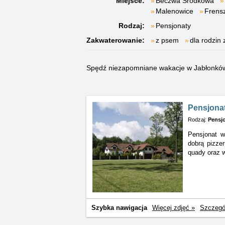
Miejsce:
Beczwa Środkowa
Malenowice
Frens
Rodzaj:
Pensjonaty
Zakwaterowanie:
z psem
dla rodzin 
Spędź niezapomniane wakacje w Jabłonkówi
Pensjona
Rodzaj:
Pensj
Pensjonat w
dobrą pizze
quady oraz w
Szybka nawigacja
Więcej zdjęć »
Szczegó