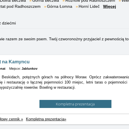
Dolna Beczwa
Górna Beczwa
Rożnow pod Radhoszczem
Wiel
ztat pod Radhoszczem
Górna Łomna
Horní Lideč
Więcej
z dziećmi
e razem ze swoim psem. Twój czworonożny przyjaciel z pewnością to
t na Kamyncu
onat
Miejsce:
Jablunkov
 Beskidach, potężnych górach na północy Moraw. Oprócz zakwaterowania 
rię
i restaurację o łącznej pojemności 100 miejsc, letni taras o pojemności 
ypożyczalnię rowerów. Bowling w restauracji.
Kompletna prezentacja
łowy cennik »
Kompletna prezentacja»