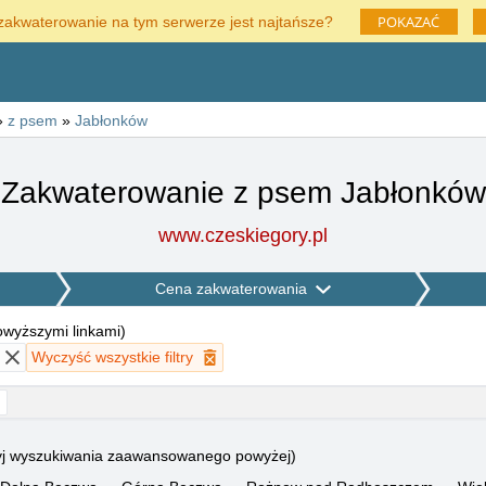
POKAZAĆ
zakwaterowanie na tym serwerze jest najtańsze?
»
z psem
»
Jabłonków
Zakwaterowanie z psem Jabłonków
www.czeskiegory.pl
Cena zakwaterowania
powyższymi linkami
)
Wyczyść wszystkie filtry
użyj wyszukiwania zaawansowanego powyżej)