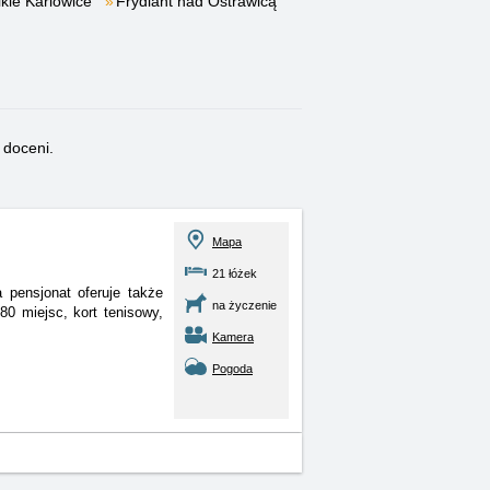
kie Karlowice
Frydlant nad Ostrawicą
 doceni.
Mapa
21 łóżek
pensjonat oferuje także
na życzenie
80 miejsc, kort tenisowy,
Kamera
Pogoda