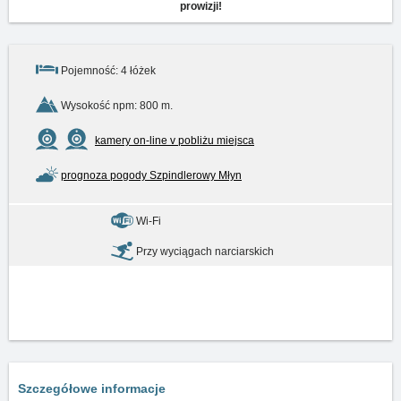
prowizji!
Pojemność: 4 łóżek
Wysokość npm: 800 m.
kamery on-line v pobliżu miejsca
prognoza pogody Szpindlerowy Młyn
Wi-Fi
Przy wyciągach narciarskich
Szczegółowe informacje