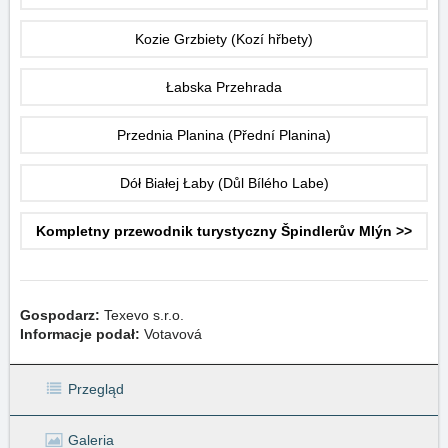
Kozie Grzbiety (Kozí hřbety)
Łabska Przehrada
Przednia Planina (Přední Planina)
Dół Białej Łaby (Důl Bílého Labe)
Kompletny przewodnik turystyczny Špindlerův Mlýn >>
Gospodarz:
Texevo s.r.o.
Informacje podał:
Votavová
Przegląd
Galeria