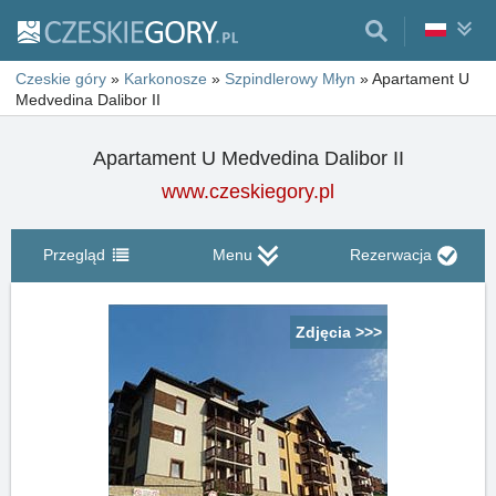
Czeskie góry
»
Karkonosze
»
Szpindlerowy Młyn
»
Apartament U
Medvedina Dalibor II
Apartament U Medvedina Dalibor II
www.czeskiegory.pl
Przegląd
Menu
Rezerwacja
Zdjęcia >>>