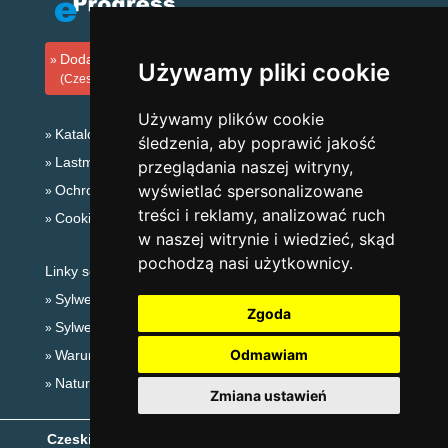
Dodaj zakwaterowanie
Używamy pliki cookie
(Czeski)
Używamy plików cookie
Katalog zakwaterowania
śledzenia, aby poprawić jakość
Lastminute Karkonosze
przeglądania naszej witryny,
wyświetlać spersonalizowane
Ochrona prywatności
treści i reklamy, analizować ruch
Cookies
w naszej witrynie i wiedzieć, skąd
pochodzą nasi użytkownicy.
Linky sezonowe:
Sylwester Karkonosze
Zgoda
Sylwester w górach 2025/26
Odmawiam
Warunki narciarskie
Naturalne kąpieliska
Zmiana ustawień
Czeskie Góry
- Copyright © 1999-2026
eProgress s.r.o.