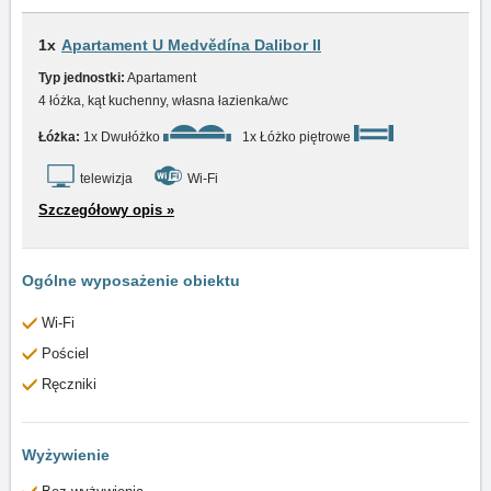
1x
Apartament U Medvědína Dalibor II
Typ jednostki:
Apartament
4 łóżka, kąt kuchenny, własna łazienka/wc
Łóżka:
1x Dwułóżko
1x Łóżko piętrowe
telewizja
Wi-Fi
Szczegółowy opis »
Ogólne wyposażenie obiektu
Wi-Fi
Pościel
Ręczniki
Wyżywienie