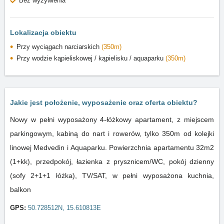
Bez wyżywienia
Lokalizacja obiektu
Przy wyciągach narciarskich
(350m)
Przy wodzie kąpieliskowej / kąpielisku / aquaparku
(350m)
Jakie jest położenie, wyposażenie oraz oferta obiektu?
Nowy w pełni wyposażony 4-łóżkowy apartament, z miejscem
parkingowym, kabiną do nart i rowerów, tylko 350m od kolejki
linowej Medvedin i Aquaparku. Powierzchnia apartamentu 32m2
(1+kk), przedpokój, łazienka z prysznicem/WC, pokój dzienny
(sofy 2+1+1 łóżka), TV/SAT, w pełni wyposażona kuchnia,
balkon
GPS:
50.728512N, 15.610813E