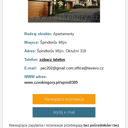
Rodzaj obiektu:
Apartamenty
Miejsce:
Špindlerův Mlýn
Adres:
Špindlerův Mlýn, Okružní 318
Telefon:
zobacz telefon
E-mail:
pec202@gmail.com;office@texevo.cz
WWW adres:
www.czeskiegory.pl/spindl305
Niewiążąca rezerwacja
Wyślij e-mail
Niewiążące zapytania i rezerwacje przebiegają
bez pośredników i bez