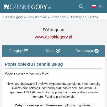
Czeskie góry
»
Góry Izerskie
»
Korzenow
»
D’Artagnan
»
Ceny
D’Artagnan
www.czeskiegory.pl
Przegląd
Menu
Rezerwacja
Popis obiektu i cennik usług
Pobierz cennik w formacie PDF
Nowo przebudowany i stylowo wyposażony pensjonat z restauracją.
Dwułóżkowe pokoje z dostawką oraz zapleczem socjalnym, 1
apartament 2+1 (6 osób). Każdy pokój darmowe podłączenie do
internetu. Parking przy obiekcie.
Pobyt z zwierzęciem domowym:
tyłko po uzgodnieniu