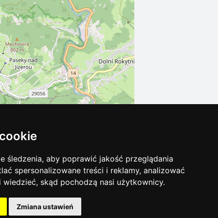
 cookie
Leaflet
| ©
OpenStreetMap
contributors
 śledzenia, aby poprawić jakość przeglądania
tlać spersonalizowane treści i reklamy, analizować
 i wiedzieć, skąd pochodzą nasi użytkownicy.
Zmiana ustawień