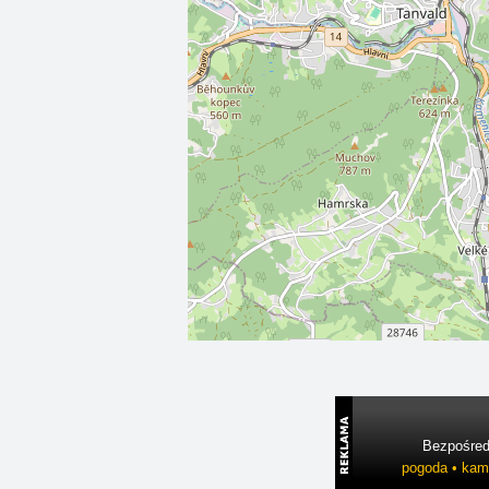
Bezpośredn
pogoda • kame