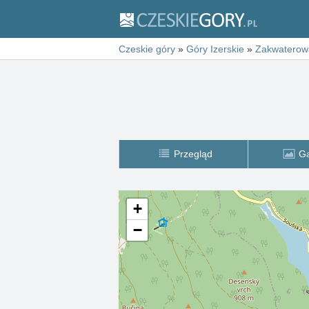
Czeskie góry
»
Góry Izerskie
»
Zakwaterow
Przegląd
Ga
+
−