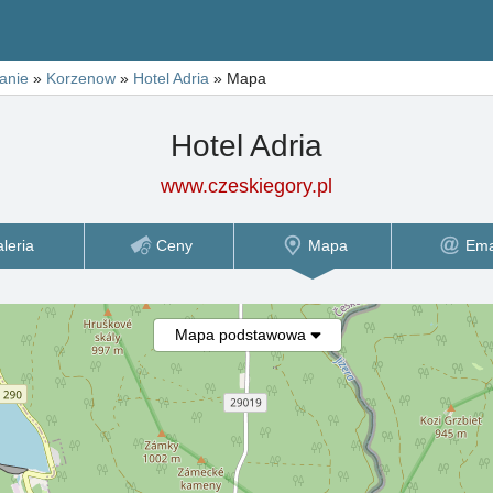
anie
»
Korzenow
»
Hotel Adria
»
Mapa
Hotel Adria
www.czeskiegory.pl
leria
Ceny
Mapa
Ema
Mapa podstawowa