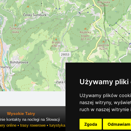
Używamy pliki
Używamy plików cookie
naszej witryny, wyświe
ruch w naszej witrynie
Wysokie Tatry
ie kontakty na noclegi na Słowacji
Zgoda
Odmawiam
ry online • trasy rowerowe • turystyka