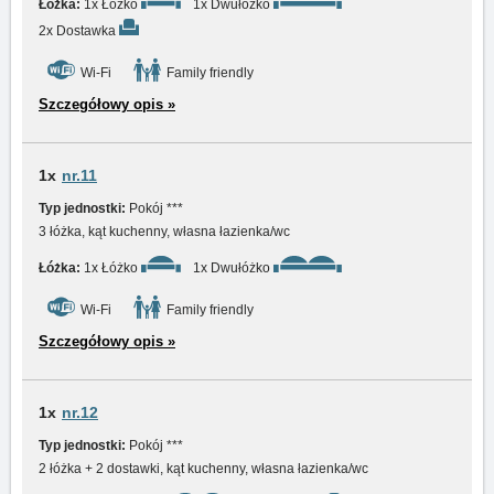
Łóżka:
1x Łóżko
1x Dwułóżko
2x Dostawka
Wi-Fi
Family friendly
Szczegółowy opis »
1x
nr.11
Typ jednostki:
Pokój ***
3 łóżka, kąt kuchenny, własna łazienka/wc
Łóżka:
1x Łóżko
1x Dwułóżko
Wi-Fi
Family friendly
Szczegółowy opis »
1x
nr.12
Typ jednostki:
Pokój ***
2 łóżka + 2 dostawki, kąt kuchenny, własna łazienka/wc