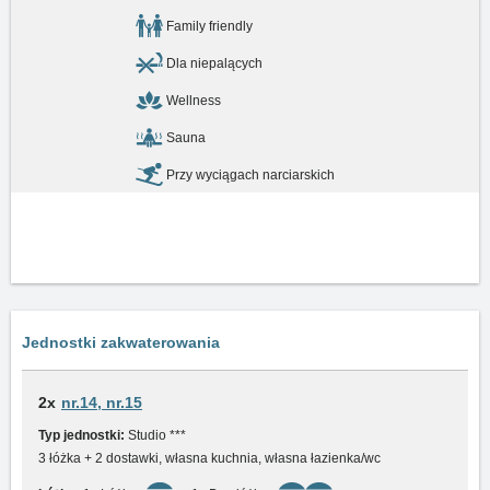
Family friendly
Dla niepalących
Wellness
Sauna
Przy wyciągach narciarskich
Jednostki zakwaterowania
2x
nr.14, nr.15
Typ jednostki:
Studio ***
3 łóżka + 2 dostawki, własna kuchnia, własna łazienka/wc