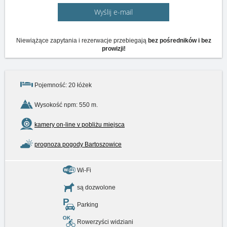
Wyślij e-mail
Niewiążące zapytania i rezerwacje przebiegają
bez pośredników i bez
prowizji!
Pojemność: 20 łóżek
Wysokość npm: 550 m.
kamery on-line v pobliżu miejsca
prognoza pogody Bartoszowice
Wi-Fi
są dozwolone
Parking
Rowerzyści widziani