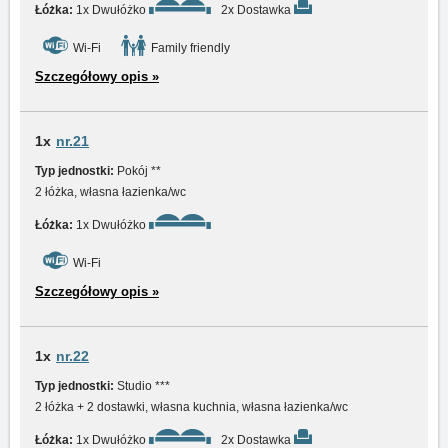
Łóżka:
1x Dwułóżko
2x Dostawka
Wi-Fi
Family friendly
Szczegółowy opis »
1x
nr.21
Typ jednostki:
Pokój **
2 łóżka, własna łazienka/wc
Łóżka:
1x Dwułóżko
Wi-Fi
Szczegółowy opis »
1x
nr.22
Typ jednostki:
Studio ***
2 łóżka + 2 dostawki, własna kuchnia, własna łazienka/wc
Łóżka:
1x Dwułóżko
2x Dostawka