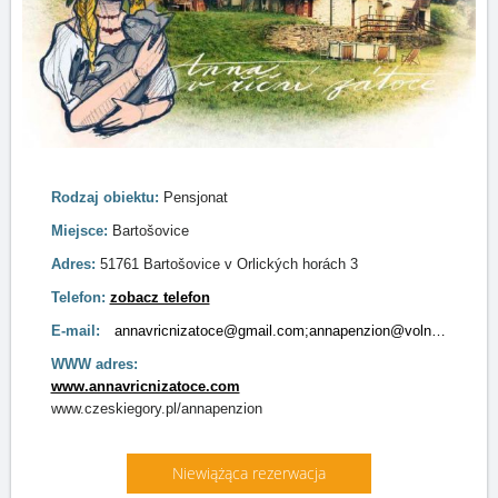
Rodzaj obiektu:
Pensjonat
Miejsce:
Bartošovice
Adres:
51761 Bartošovice v Orlických horách 3
Telefon:
zobacz telefon
E-mail:
annavricnizatoce@gmail.com;annapenzion@volny.cz
WWW adres:
www.annavricnizatoce.com
www.czeskiegory.pl/annapenzion
Niewiążąca rezerwacja