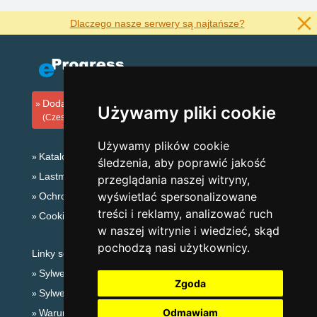
Dlaczego nasze serwery są najtańsze?
Dodaj zakwaterowanie
Używamy pliki cookie
(Czeski)
Używamy plików cookie
Katalog zakwaterowania
śledzenia, aby poprawić jakość
Lastminute Góry Orlickie
przeglądania naszej witryny,
wyświetlać spersonalizowane
Ochrona prywatności
treści i reklamy, analizować ruch
Cookies
w naszej witrynie i wiedzieć, skąd
pochodzą nasi użytkownicy.
Linky sezonowe:
Sylwester Góry Orlickie
Zgoda
Sylwester w górach 2025/26
Odmawiam
Warunki narciarskie