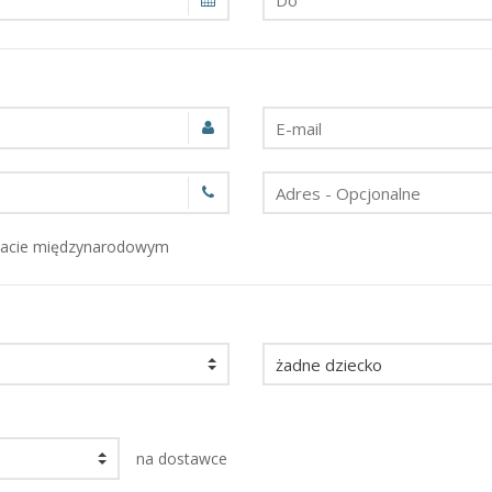
macie międzynarodowym
na dostawce