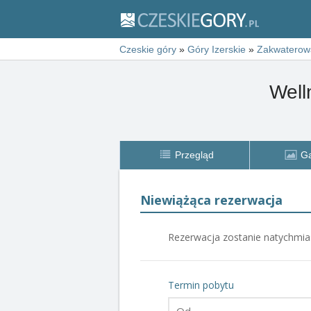
Czeskie góry
»
Góry Izerskie
»
Zakwaterow
Well
Przegląd
Ga
Niewiążąca rezerwacja
Rezerwacja zo
Termin pobytu