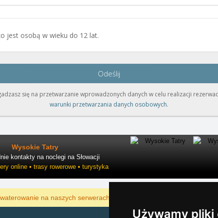
o jest osobą w wieku do 12 lat.
Odeślij
zgadzasz się na przetwarzanie wprowadzonych danych w celu realizacji rezerwacj
warunki przetwarzania danych osobowych
.
Wysokie Tatry
ie kontakty na noclegi na Słowacji
ry online • trasy rowerowe • turystyka
POKAZAĆ
waterowanie na naszych serwerach jest najtańsze?
Używamy pliki