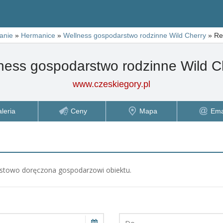
anie
»
Hermanice
»
Wellness gospodarstwo rodzinne Wild Cherry
»
Re
ness gospodarstwo rodzinne Wild C
www.czeskiegory.pl
leria
Ceny
Mapa
Ema
stanie natychmiastowo doręczona gospodarzowi obiektu.