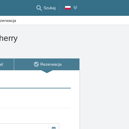
Szukaj
zerwacja
herry
il
Rezerwacja