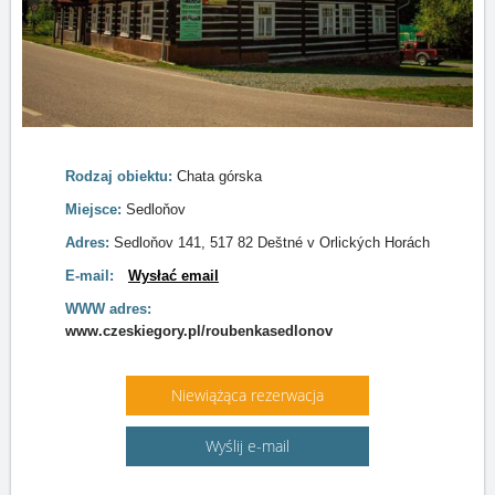
Rodzaj obiektu:
Chata górska
Miejsce:
Sedloňov
Adres:
Sedloňov 141, 517 82 Deštné v Orlických Horách
E-mail:
Wysłać email
WWW adres:
www.czeskiegory.pl/roubenkasedlonov
Niewiążąca rezerwacja
Wyślij e-mail