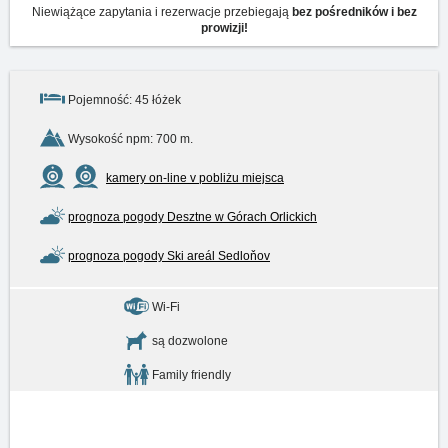
Niewiążące zapytania i rezerwacje przebiegają
bez pośredników i bez
prowizji!
Pojemność: 45 łóżek
Wysokość npm: 700 m.
kamery on-line v pobliżu miejsca
prognoza pogody Desztne w Górach Orlickich
prognoza pogody Ski areál Sedloňov
Wi-Fi
są dozwolone
Family friendly