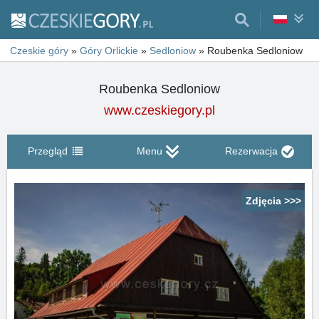
Czeskie góry
»
Góry Orlickie
»
Sedloniow
»
Roubenka Sedloniow
Roubenka Sedloniow
www.czeskiegory.pl
Przegląd
Menu
Rezerwacja
Zdjęcia >>>