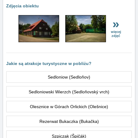
Zdjęcia obiektu
»
więcej
zdjęć
Jakie są atrakcje turystyczne w pobliżu?
Sedloniow (Sedloňov)
Sedloniowski Wierzch (Sedloňovský vrch)
Olesznice w Górach Orlickich (Olešnice)
Rezerwat Bukaczka (Bukačka)
Szpiczak (Špičák)