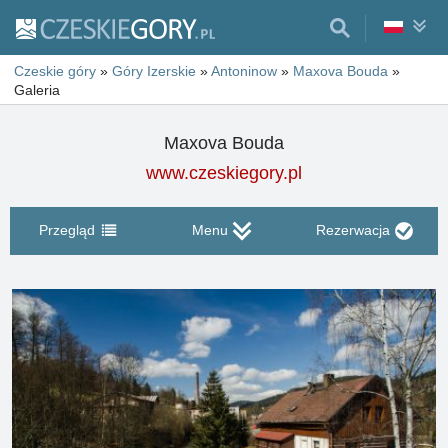
Czeskie góry
»
Góry Izerskie
»
Antoninow
»
Maxova Bouda
»
Galeria
Maxova Bouda
www.czeskiegory.pl
Przegląd
Menu
Rezerwacja