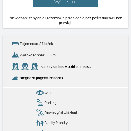
Wyślij e-mail
Niewiążące zapytania i rezerwacje przebiegają
bez pośredników i bez
prowizji!
Pojemność: 37 łóżek
Wysokość npm: 835 m.
kamery on-line v pobliżu miejsca
prognoza pogody Benecko
Wi-Fi
Parking
Rowerzyści widziani
Family friendly