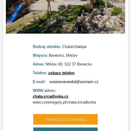
Rodzaj obiektu:
Chata/chałupa
Miejsce:
Benecko, Mrklov
Adres:
Mrklov 60, 512 37 Benecko
Telefon:
zobacz telefon
E-mail:
suranovavendul@seznam.cz
WWW adres:
chata-zrcadlovka.cz
www.czeskiegory.pl/chata-zrcadlovka
Niewiążąca rezerwacja