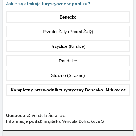
Jakie są atrakcje turystyczne w pobliżu?
Benecko
Przedni Żaly (Přední Žalý)
Krzyżlice (Křížlice)
Roudnice
Strażne (Strážné)
Kompletny przewodnik turystyczny Benecko, Mrklov >>
Gospodarz:
Vendula Šuráňová
Informacje podał:
majitelka Vendula Boháčková Š