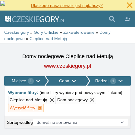
Dlaczego nasz serwer jest najtańszy?
Czeskie góry
»
Góry Orlickie
»
Zakwaterowanie
»
Domy
noclegowe
»
Cieplice nad Metują
Domy noclegowe Cieplice nad Metują
www.czeskiegory.pl
Miejsce
Cena
Rodzaj
1
1
Wybrane filtry
:
(
inne filtry wybierz pod powyższymi linkami
)
Cieplice nad Metują
Dom noclegowy
Wyczyść filtry
Sortuj według