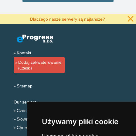
Dlaczego nasze serwery są najtańsze?
Kontakt
Dodaj zakwaterowanie
(Czeski)
Sitemap
Our servers:
Czeskie Góry
Słowackie góry
Używamy pliki cookie
Chorwacja
Używamy plików cookie