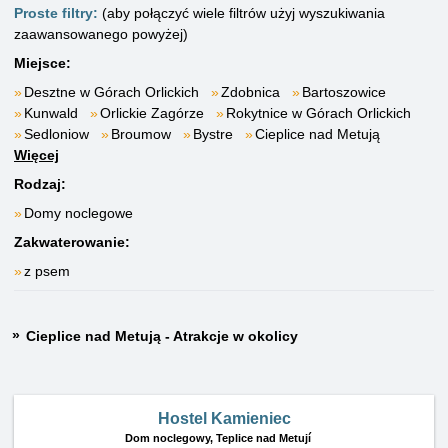
Proste filtry:
(aby połączyć wiele filtrów użyj wyszukiwania
zaawansowanego powyżej)
Miejsce:
Desztne w Górach Orlickich
Zdobnica
Bartoszowice
Kunwald
Orlickie Zagórze
Rokytnice w Górach Orlickich
Sedloniow
Broumow
Bystre
Cieplice nad Metują
Więcej
Rodzaj:
Domy noclegowe
Zakwaterowanie:
z psem
Cieplice nad Metują - Atrakcje w okolicy
Hostel Kamieniec
Dom noclegowy,
Teplice nad Metují