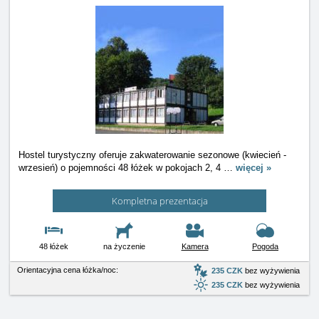
Hostel turystyczny oferuje zakwaterowanie sezonowe (kwiecień -
wrzesień) o pojemności 48 łóżek w pokojach 2, 4
…
więcej »
Kompletna prezentacja
48 łóżek
na życzenie
Kamera
Pogoda
Orientacyjna cena łóżka/noc:
235 CZK
bez wyżywienia
235 CZK
bez wyżywienia