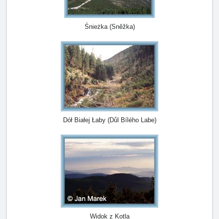
Śnieżka (Sněžka)
Dół Białej Łaby (Důl Bílého Labe)
Widok z Kotla