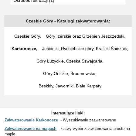
Ośrodek rekreacji (1)
Czeskie Góry - Katalogi zakwaterowania:
Czeskie Góry
,
Góry Izerskie oraz Grzebień Jeszczedski
,
Karkonosze
,
Jesioniki, Rychlebskie góry, Kralicki Śnieżnik
,
Góry Łużyckie, Czeska Szwajcaria
,
Góry Orlickie, Broumowsko
,
Beskidy, Jaworniki, Białe Karpaty
Interesujące linki:
Zakwaterowanie Karkonosze
Wyszukiwanie zaawansowane
Zakwaterowanie na mapach
Łatwy wybór zakwaterowania prosto na
mapie