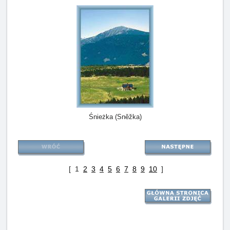
Śnieżka (Sněžka)
[ 1
2
3
4
5
6
7
8
9
10
]