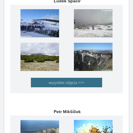
Luděk Špacír
wszystkie zdjęcia >>>
Petr Mikšíček