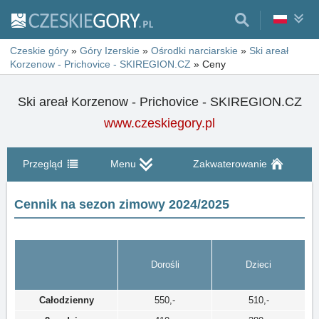
Czeskie góry
»
Góry Izerskie
»
Ośrodki narciarskie
»
Ski areał
Korzenow - Prichovice - SKIREGION.CZ
»
Ceny
Ski areał Korzenow - Prichovice - SKIREGION.CZ
www.czeskiegory.pl
Przegląd
Menu
Zakwaterowanie
Cennik na sezon zimowy 2024/2025
Dorośli
Dzieci
Całodzienny
550,-
510,-