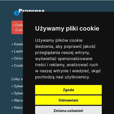
Dodaj zakwaterowanie
Używamy pliki cookie
(Czeski)
Używamy plików cookie
Katalog zakwaterowania
śledzenia, aby poprawić jakość
Lastminute Góry Izerskie
przeglądania naszej witryny,
wyświetlać spersonalizowane
Ochrona prywatności
treści i reklamy, analizować ruch
Cookies
w naszej witrynie i wiedzieć, skąd
pochodzą nasi użytkownicy.
Linky sezonowe:
Sylwester Góry Izerskie
Zgoda
Sylwester w górach 2025/26
Odmawiam
Warunki narciarskie
Naturalne kąpieliska
Zmiana ustawień