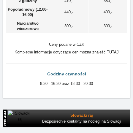
2 godziny
410,-
380,-
Popołudniowy (12.00-
440,-
400,-
16.00)
Narciarstwo
300,-
300,-
wieczorowe
Ceny podane w CZK
Kompletne informacje dotyczące cen można znaleźć
TUTAJ
Godziny czynności
8:30 - 16:30 oraz 18:30 - 20:30
Słowacki raj
Bezpośrednie kontakty na noclegi na Słowacji