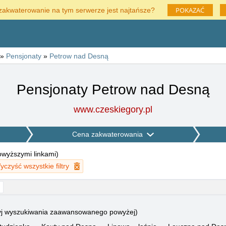
POKAZAĆ
zakwaterowanie na tym serwerze jest najtańsze?
»
Pensjonaty
»
Petrow nad Desną
Pensjonaty Petrow nad Desną
www.czeskiegory.pl
Cena zakwaterowania
powyższymi linkami
)
yczyść wszystkie filtry
użyj wyszukiwania zaawansowanego powyżej)