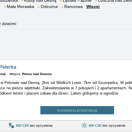
tudzienka
Kouty nad Desną
Lipowa – łaźnie
Louczna nad Des
m
Mała Morawka
Ostrużna
Ramzowa
Więcej
z dziećmi
Peterka
onat
Miejsce:
Petrov nad Desnou
ę w Petrowie nad Desną, 2km od Wielkich Losin, 7km od Szumperka. W pobliż
sce na piesze wędrówki. Zakwaterowanie w 7 pokojach i 2 apartamentach. Na 
dkiem letnim i placem zabaw dla dzieci. Latem grillujemy w ogrodzie
Kompletna prezentacja
600 CZK
bez wyżywienia
600 CZK
bez wyżywienia