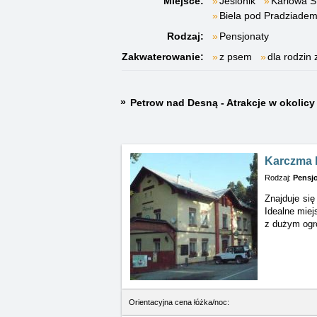
Miejsce:
Jesionik
Karlowa S
Biela pod Pradziade
Rodzaj:
Pensjonaty
Zakwaterowanie:
z psem
dla rodzin 
Petrow nad Desną - Atrakcje w okolicy
Karczma 
Rodzaj:
Pensj
Znajduje si
Idealne
miej
z dużym ogró
Orientacyjna cena łóżka/noc: