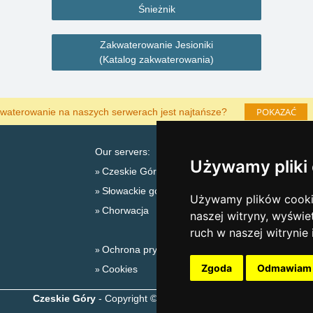
Śnieżnik
Zakwaterowanie Jesioniki
(Katalog zakwaterowania)
POKAZAĆ
waterowanie na naszych serwerach jest najtańsze?
Our servers:
Używamy pliki
Czeskie Góry
Słowackie góry
L
Używamy plików cookie
Chorwacja
naszej witryny, wyświe
ruch w naszej witrynie
Ochrona prywatności
Zgoda
Odmawiam
Cookies
Czeskie Góry
- Copyright © 1999-2026
eProgress s.r.o.