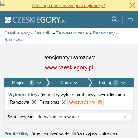
Dlaczego nasz serwer jest najtańszy?
Czeskie góry
»
Jesioniki
»
Zakwaterowanie
»
Pensjonaty
»
Ramzowa
Pensjonaty Ramzowa
www.czeskiegory.pl
Miejsce
Cena
Rodzaj
1
1
Wybrane filtry
:
(
inne filtry wybierz pod powyższymi linkami
)
Ramzowa
Pensjonat
Wyczyść filtry
Sortuj według
Proste filtry:
(aby połączyć wiele filtrów użyj wyszukiwania