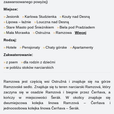
zaawansowanego powyżej)
Miejsce:
Jesionik
Karlowa Studzienka
Kouty nad Desną
Lipowa – łaźnie
Louczna nad Desną
Stare Miasto pod Śnieżnikiem
Biela pod Pradziadem
Mała Morawka
Ostrużna
Ramzowa
Więcej
Rodzaj:
Hotele
Pensjonaty
Chaty górske
Apartamenty
Zakwaterowanie:
z psem
dla rodzin z dziećmi
w pobliżu stoków narciarskich
Ramzowa jest częścią wsi Ostružná i znajduje się na górze
Ramzovské sedlo. Znajduje się tu teren narciarski Ramzová, który
zaczyna się w osadzie Ramzová i biegnie przez Čerňava, a
kończy w miejscowości Šerák. W okolicy znajduje się
dwumiejscowa kolejka linowa Ramzová – Čerňava i
jednoosobowa kolejka linowa Čerňava – Šerák.