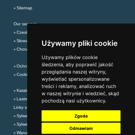
Sitemap
Our servers:
Czeskie Góry
Słowackie góry
Używamy pliki cookie
Chorwacja
Używamy plików cookie
śledzenia, aby poprawić jakość
Ochrona prywatności
przeglądania naszej witryny,
Cookies
wyświetlać spersonalizowane
treści i reklamy, analizować ruch
Katalog zakwaterowania
w naszej witrynie i wiedzieć, skąd
Lastminute Jesioniki
pochodzą nasi użytkownicy.
Linky sezonowe:
Sylwester Jesioniki
Zgoda
Sylwester w górach 2025/26
Odmawiam
Warunki narciarskie