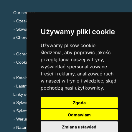
Our servers:
Czeskie Góry
Słowackie góry
Używamy pliki cookie
Chorwacja
Używamy plików cookie
śledzenia, aby poprawić jakość
Ochrona prywatności
przeglądania naszej witryny,
Cookies
wyświetlać spersonalizowane
treści i reklamy, analizować ruch
Katalog zakwaterowania
w naszej witrynie i wiedzieć, skąd
Lastminute Jesioniki
pochodzą nasi użytkownicy.
Linky sezonowe:
Sylwester Jesioniki
Zgoda
Sylwester w górach 2025/26
Odmawiam
Warunki narciarskie
Zmiana ustawień
Naturalne kąpieliska