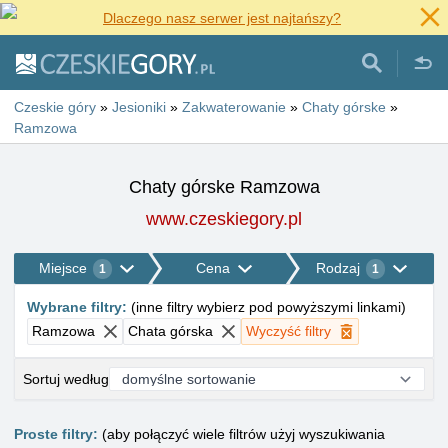
Dlaczego nasz serwer jest najtańszy?
Czeskie góry
»
Jesioniki
»
Zakwaterowanie
»
Chaty górske
»
Ramzowa
Chaty górske Ramzowa
www.czeskiegory.pl
Miejsce
Cena
Rodzaj
1
1
Wybrane filtry
:
(
inne filtry wybierz pod powyższymi linkami
)
Ramzowa
Chata górska
Wyczyść filtry
Sortuj według
Proste filtry:
(aby połączyć wiele filtrów użyj wyszukiwania