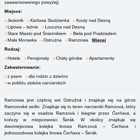
zaawansowanego powyżej)
Miejsce:
Jesionik
Karlowa Studzienka
Kouty nad Desną
Lipowa – łaźnie
Louczna nad Desną
Stare Miasto pod Śnieżnikiem
Biela pod Pradziadem
Mała Morawka
Ostrużna
Ramzowa
Więcej
Rodzaj:
Hotele
Pensjonaty
Chaty górske
Apartamenty
Zakwaterowanie:
z psem
dla rodzin z dziećmi
w pobliżu stoków narciarskich
Ramzowa jest częścią wsi Ostružná i znajduje się na górze
Ramzovské sedlo. Znajduje się tu teren narciarski Ramzová, który
zaczyna się w osadzie Ramzová i biegnie przez Čerňava, a
kończy w miejscowości Šerák. W okolicy znajduje się
dwumiejscowa kolejka linowa Ramzová – Čerňava i
jednoosobowa kolejka linowa Čerňava – Šerák.