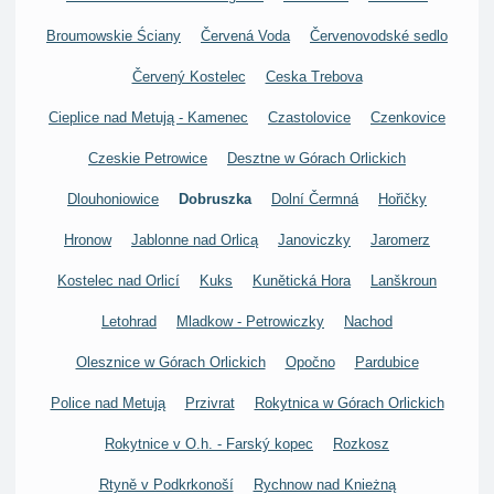
Broumowskie Ściany
Červená Voda
Červenovodské sedlo
Červený Kostelec
Ceska Trebova
Cieplice nad Metują - Kamenec
Czastolovice
Czenkovice
Czeskie Petrowice
Desztne w Górach Orlickich
Dlouhoniowice
Dobruszka
Dolní Čermná
Hořičky
Hronow
Jablonne nad Orlicą
Janoviczky
Jaromerz
Kostelec nad Orlicí
Kuks
Kunětická Hora
Lanškroun
Letohrad
Mladkow - Petrowiczky
Nachod
Olesznice w Górach Orlickich
Opočno
Pardubice
Police nad Metują
Przivrat
Rokytnica w Górach Orlickich
Rokytnice v O.h. - Farský kopec
Rozkosz
Rtyně v Podkrkonoší
Rychnow nad Knieżną