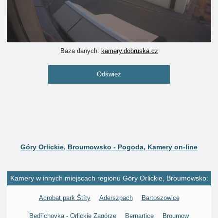
Baza danych:
kamery.dobruska.cz
Odśwież
Góry Orlickie, Broumowsko - Pogoda, Kamery on-line
Kamery w innych miejscach regionu Góry Orlickie, Broumowsko:
Acrobat park Štíty
Aderszpach
Bartoszowice
Bedřichovka - Orlickie Zagórze
Bernartice
Broumow