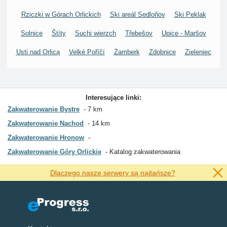
Rziczki w Górach Orlickich
Ski areál Sedloňov
Ski Peklak
Solnice
Štíty
Suchi wierzch
Třebešov
Upice - Maršov
Usti nad Orlicą
Velké Poříčí
Żamberk
Zdobnice
Zieleniec
Interesujące linki:
Zakwaterowanie Bystre
7 km
Zakwaterowanie Nachod
14 km
Zakwaterowanie Hronow
Zakwaterowanie Góry Orlickie
Katalog zakwaterowania
Dlaczego nasze serwery są najtańsze?