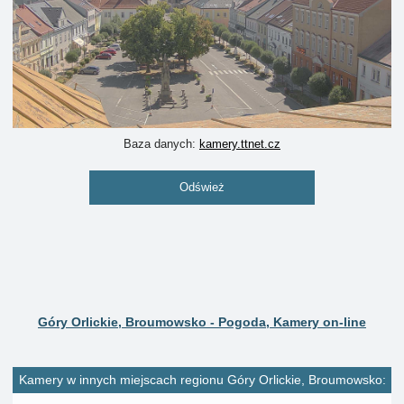
Baza danych:
kamery.ttnet.cz
Odśwież
Góry Orlickie, Broumowsko - Pogoda, Kamery on-line
Kamery w innych miejscach regionu Góry Orlickie, Broumowsko: