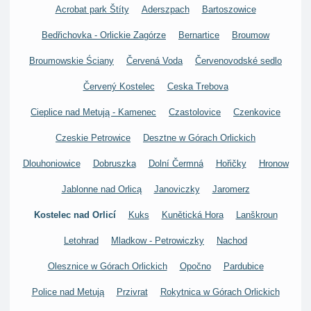
Acrobat park Štíty
Aderszpach
Bartoszowice
Bedřichovka - Orlickie Zagórze
Bernartice
Broumow
Broumowskie Ściany
Červená Voda
Červenovodské sedlo
Červený Kostelec
Ceska Trebova
Cieplice nad Metują - Kamenec
Czastolovice
Czenkovice
Czeskie Petrowice
Desztne w Górach Orlickich
Dlouhoniowice
Dobruszka
Dolní Čermná
Hořičky
Hronow
Jablonne nad Orlicą
Janoviczky
Jaromerz
Kostelec nad Orlicí
Kuks
Kunětická Hora
Lanškroun
Letohrad
Mladkow - Petrowiczky
Nachod
Olesznice w Górach Orlickich
Opočno
Pardubice
Police nad Metują
Przivrat
Rokytnica w Górach Orlickich