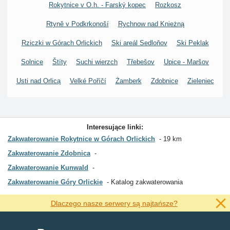
Rokytnice v O.h. - Farský kopec
Rozkosz
Rtyně v Podkrkonoší
Rychnow nad Knieżną
Rziczki w Górach Orlickich
Ski areál Sedloňov
Ski Peklak
Solnice
Štíty
Suchi wierzch
Třebešov
Upice - Maršov
Usti nad Orlicą
Velké Poříčí
Żamberk
Zdobnice
Zieleniec
Interesujące linki:
Zakwaterowanie Rokytnice w Górach Orlickich
19 km
Zakwaterowanie Zdobnica
Zakwaterowanie Kunwald
Zakwaterowanie Góry Orlickie
Katalog zakwaterowania
Dlaczego nasze serwery są najtańsze?