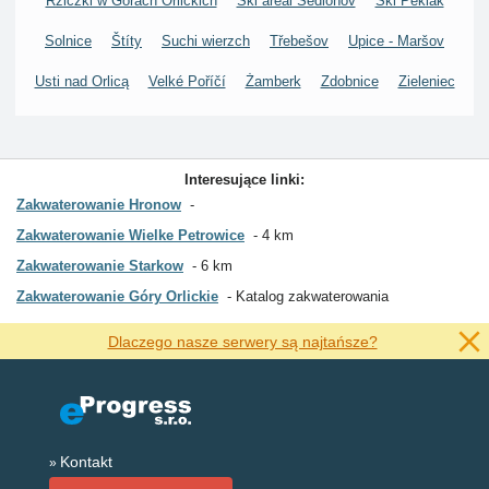
Rziczki w Górach Orlickich
Ski areál Sedloňov
Ski Peklak
Solnice
Štíty
Suchi wierzch
Třebešov
Upice - Maršov
Usti nad Orlicą
Velké Poříčí
Żamberk
Zdobnice
Zieleniec
Interesujące linki:
Zakwaterowanie Hronow
Zakwaterowanie Wielke Petrowice
4 km
Zakwaterowanie Starkow
6 km
Zakwaterowanie Góry Orlickie
Katalog zakwaterowania
Dlaczego nasze serwery są najtańsze?
Kontakt