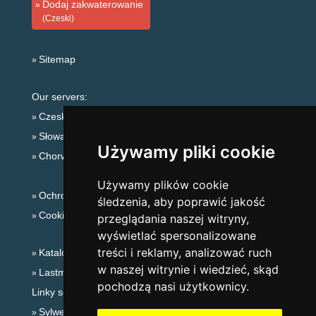
Dodaj zakwaterowanie
(Czeski)
Sitemap
Our servers:
Czeskie Góry
Słowackie góry
Używamy pliki cookie
Chorwacja
Używamy plików cookie
Ochrona prywatności
śledzenia, aby poprawić jakość
Cookies
przeglądania naszej witryny,
wyświetlać spersonalizowane
treści i reklamy, analizować ruch
Katalog zakwaterowania
w naszej witrynie i wiedzieć, skąd
Lastminute Góry Orlickie
pochodzą nasi użytkownicy.
Linky sezonowe:
Sylwester Góry Orlickie