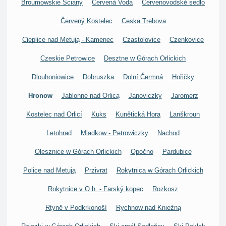
Broumowskie Ściany
Červená Voda
Červenovodské sedlo
Červený Kostelec
Ceska Trebova
Cieplice nad Metują - Kamenec
Czastolovice
Czenkovice
Czeskie Petrowice
Desztne w Górach Orlickich
Dlouhoniowice
Dobruszka
Dolní Čermná
Hořičky
Hronow
Jablonne nad Orlicą
Janoviczky
Jaromerz
Kostelec nad Orlicí
Kuks
Kunětická Hora
Lanškroun
Letohrad
Mladkow - Petrowiczky
Nachod
Olesznice w Górach Orlickich
Opočno
Pardubice
Police nad Metują
Przivrat
Rokytnica w Górach Orlickich
Rokytnice v O.h. - Farský kopec
Rozkosz
Rtyně v Podkrkonoší
Rychnow nad Knieżną