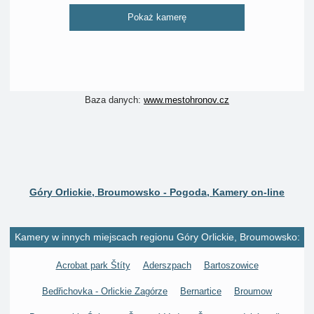
Pokaż kamerę
Baza danych:
www.mestohronov.cz
Góry Orlickie, Broumowsko - Pogoda, Kamery on-line
Kamery w innych miejscach regionu Góry Orlickie, Broumowsko:
Acrobat park Štíty
Aderszpach
Bartoszowice
Bedřichovka - Orlickie Zagórze
Bernartice
Broumow