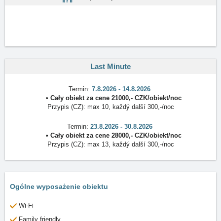
Last Minute
Termin:
7.8.2026 - 14.8.2026
•
Cały obiekt
za cene
21000
,-
CZK
/
obiekt/noc
Przypis (CZ):
max 10, každý další 300,-/noc
Termin:
23.8.2026 - 30.8.2026
•
Cały obiekt
za cene
28000
,-
CZK
/
obiekt/noc
Przypis (CZ):
max 13, každý další 300,-/noc
Ogólne wyposażenie obiektu
Wi-Fi
Family friendly