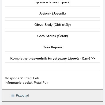
Lipowa – łaźnie (Lipová)
Jesionik (Jeseník)
Obrze Skały (Obří skály)
Góra Szerak (Šerák)
Góra Keprnik
Kompletny przewodnik turystyczny Lipová - lázně >>
Gospodarz:
Pragl Petr
Informacje podał:
Prágl Petr
Przegląd