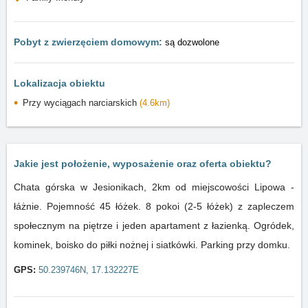
Pobyt z zwierzęciem domowym:
są dozwolone
Lokalizacja obiektu
Przy wyciągach narciarskich
(4.6km)
Jakie jest położenie, wyposażenie oraz oferta obiektu?
Chata górska w Jesionikach, 2km od miejscowości Lipowa -
łáżnie. Pojemność 45 łóżek. 8 pokoi (2-5 łóżek) z zapleczem
społecznym na piętrze i jeden apartament z łazienką. Ogródek,
kominek, boisko do piłki nożnej i siatkówki. Parking przy domku.
GPS:
50.239746N, 17.132227E