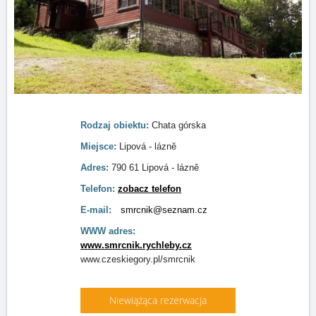
Rodzaj obiektu:
Chata górska
Miejsce:
Lipová - lázně
Adres:
790 61 Lipová - lázně
Telefon:
zobacz telefon
E-mail:
smrcnik@seznam.cz
WWW adres:
www.smrcnik.rychleby.cz
www.czeskiegory.pl/smrcnik
Niewiążąca rezerwacja