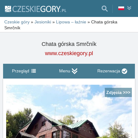
Czeskie góry
»
Jesioniki
»
Lipowa – łaźnie
»
Chata górska
Smrčník
Chata górska Smrčník
www.czeskiegory.pl
Przegląd
Menu
Rezerwacja
Zdjęcia >>>