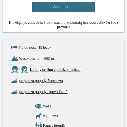
Wyślij e-mail
Niewiążące zapytania i rezerwacje przebiegają
bez pośredników i bez
prowizji!
Pojemność: 45 łóżek
Wysokość npm: 690 m.
kamery on-line v pobliżu miejsca
prognoza pogody Ramzowa
prognoza pogody Lipová-lázně
Wi-Fi
są dozwolone
Family friendly