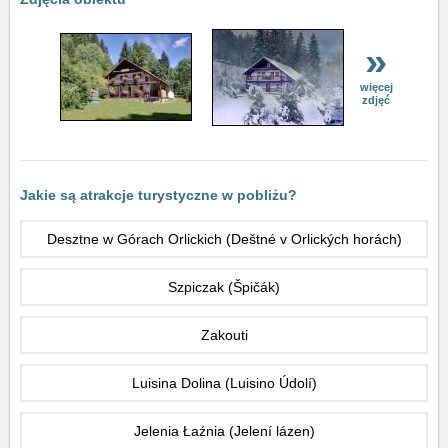
»
więcej
zdjęć
Jakie są atrakcje turystyczne w pobliżu?
Desztne w Górach Orlickich (Deštné v Orlických horách)
Szpiczak (Špičák)
Zakouti
Luisina Dolina (Luisino Údolí)
Jelenia Łaźnia (Jelení lázen)