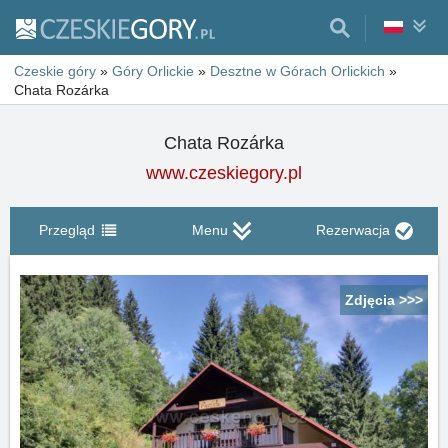
Czeskie góry
»
Góry Orlickie
»
Desztne w Górach Orlickich
»
Chata Rozárka
Chata Rozárka
www.czeskiegory.pl
Przegląd
Menu
Rezerwacja
Zdjęcia >>>