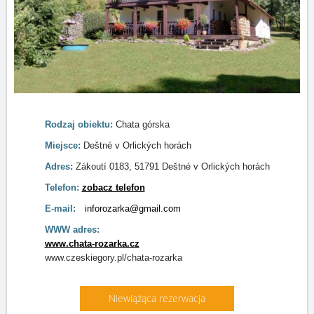
Rodzaj obiektu:
Chata górska
Miejsce:
Deštné v Orlických horách
Adres:
Zákoutí 0183, 51791 Deštné v Orlických horách
Telefon:
zobacz telefon
E-mail:
inforozarka@gmail.com
WWW adres:
www.chata-rozarka.cz
www.czeskiegory.pl/chata-rozarka
Niewiążąca rezerwacja