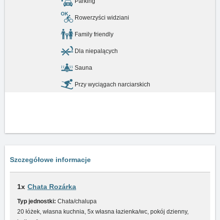
Parking
Rowerzyści widziani
Family friendly
Dla niepalących
Sauna
Przy wyciągach narciarskich
Szczegółowe informacje
1x
Chata Rozárka
Typ jednostki:
Chata/chalupa
20 łóżek, własna kuchnia, 5x własna łazienka/wc, pokój dzienny,