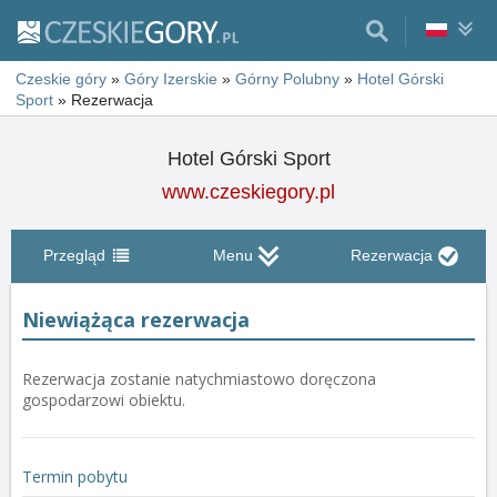
Czeskie góry
»
Góry Izerskie
»
Górny Polubny
»
Hotel Górski
Sport
»
Rezerwacja
Hotel Górski Sport
www.czeskiegory.pl
Przegląd
Menu
Rezerwacja
Niewiążąca rezerwacja
Rezerwacja zostanie natychmiastowo doręczona
gospodarzowi obiektu.
Termin pobytu