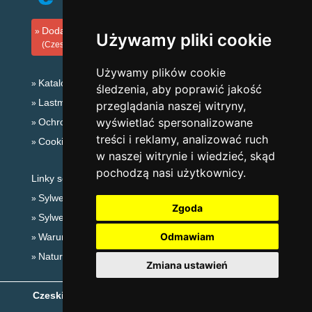
Dodaj zakwaterowanie
Używamy pliki cookie
(Czeski)
Używamy plików cookie
Katalog zakwaterowania
śledzenia, aby poprawić jakość
Lastminute Góry Izerskie
przeglądania naszej witryny,
wyświetlać spersonalizowane
Ochrona prywatności
treści i reklamy, analizować ruch
Cookies
w naszej witrynie i wiedzieć, skąd
pochodzą nasi użytkownicy.
Linky sezonowe:
Sylwester Góry Izerskie
Zgoda
Sylwester w górach 2025/26
Odmawiam
Warunki narciarskie
Naturalne kąpieliska
Zmiana ustawień
Czeskie Góry
- Copyright © 1999-2026
eProgress s.r.o.