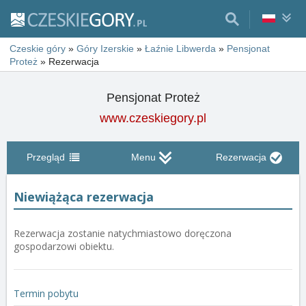
Czeskie góry
»
Góry Izerskie
»
Łaźnie Libwerda
»
Pensjonat
Proteż
»
Rezerwacja
Pensjonat Proteż
www.czeskiegory.pl
Przegląd
Menu
Rezerwacja
Niewiążąca rezerwacja
Rezerwacja zostanie natychmiastowo doręczona
gospodarzowi obiektu.
Termin pobytu