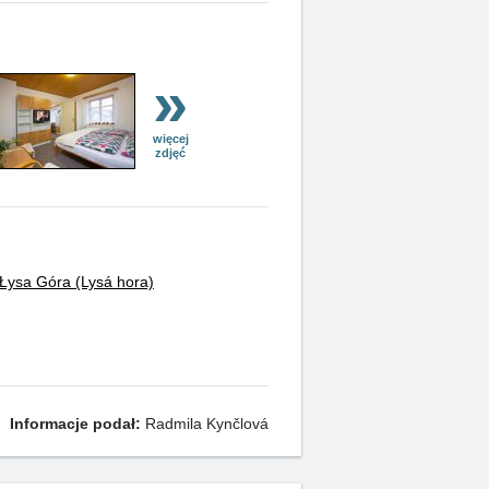
»
więcej
zdjęć
Łysa Góra (Lysá hora)
Informacje podał:
Radmila Kynčlová