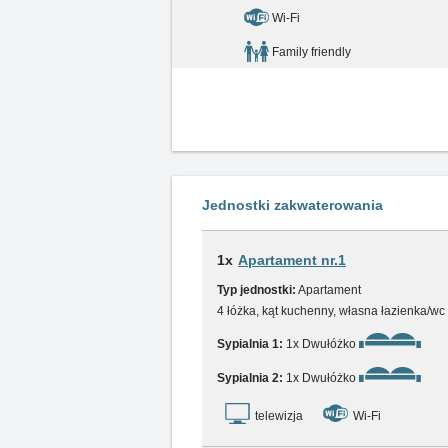
Wi-Fi
Family friendly
Jednostki zakwaterowania
1x
Apartament nr.1
Typ jednostki:
Apartament
4 łóżka, kąt kuchenny, własna łazienka/wc
Sypialnia 1:
1x Dwułóżko
Sypialnia 2:
1x Dwułóżko
telewizja
Wi-Fi