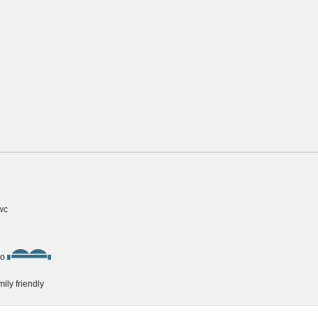
wc
ko
ily friendly