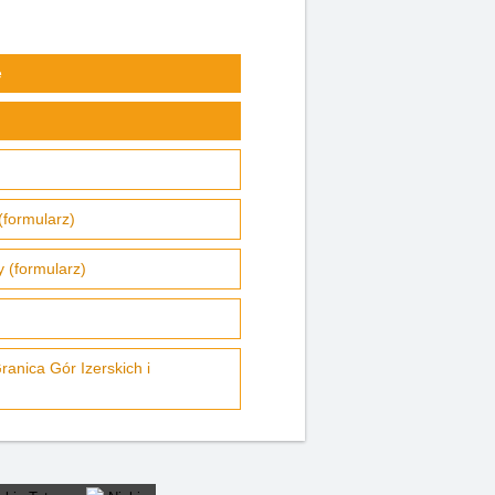
e
formularz)
 (formularz)
anica Gór Izerskich i