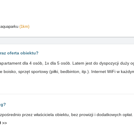
/ aquaparku
(1km)
raz oferta obiektu?
partament dla 4 osób, 1x dla 5 osób. Latem jest do dyspozycji duży o
boisko, sprzęt sportowy (piłki, bedbinton, itp.). Internet WiFi w każd
ug?
ośrednio przez właściciela obiektu, bez prowizji i dodatkowych opłat.
J
>>