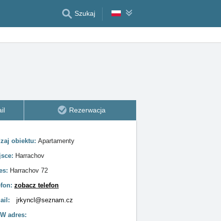
Szukaj
il
Rezerwacja
zaj obiektu:
Apartamenty
jsce:
Harrachov
es:
Harrachov 72
efon:
zobacz telefon
ail:
jrkyncl@seznam.cz
 adres: