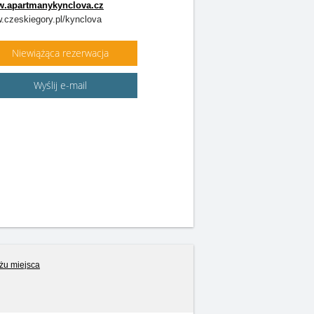
.apartmanykynclova.cz
.czeskiegory.pl/kynclova
Niewiążąca rezerwacja
Wyślij e-mail
iżu miejsca