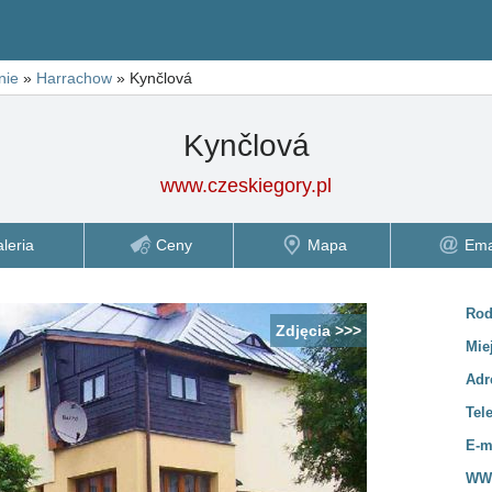
nie
»
Harrachow
»
Kynčlová
Kynčlová
www.czeskiegory.pl
leria
Ceny
Mapa
Ema
Rod
Zdjęcia >>>
Mie
Adr
Tel
E-m
WWW