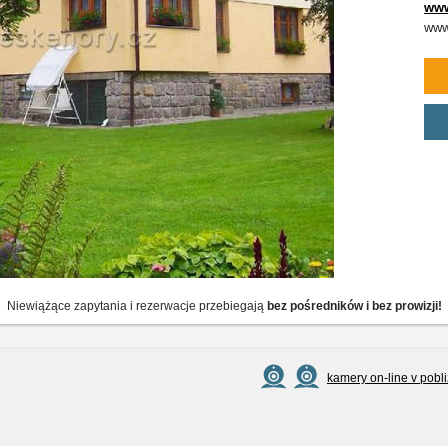
www
www
Niewiążące zapytania i rezerwacje przebiegają
bez pośredników i bez prowizji!
kamery on-line v pobl