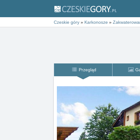
Czeskie góry
»
Karkonosze
»
Zakwaterowa
Przegląd
Ga