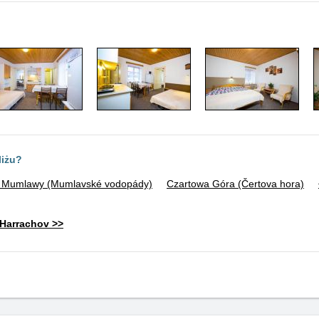
liżu?
Mumlawy (Mumlavské vodopády)
Czartowa Góra (Čertova hora)
Harrachov >>