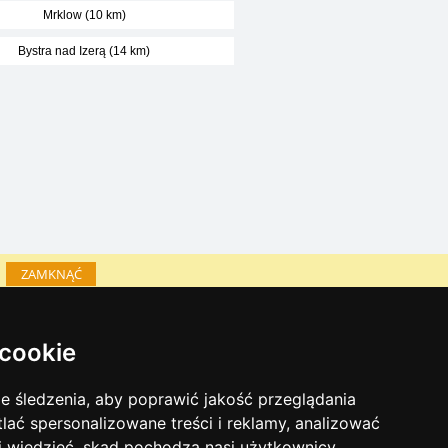
Mrklow (10 km)
Bystra nad Izerą (14 km)
ZAMKNĄĆ
Katalog zakwaterowania
 cookie
Lastminute Karkonosze
inky sezonowe:
 śledzenia, aby poprawić jakość przeglądania
Sylwester Karkonosze
tlać spersonalizowane treści i reklamy, analizować
Sylwester w górach 2025/26
 i wiedzieć, skąd pochodzą nasi użytkownicy.