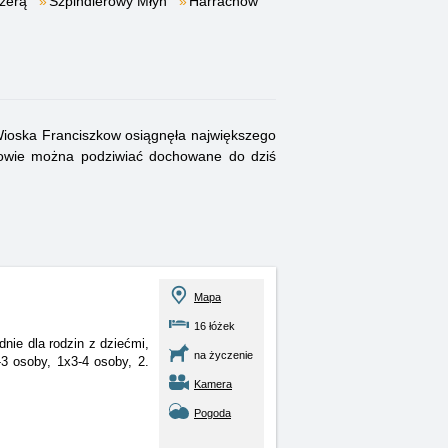
Izerą
Szpindlerowy Młyn
Harrachow
Wioska Franciszkow osiągnęła największego
zkowie można podziwiać dochowane do dziś
Mapa
16 łóżek
nie dla rodzin z dziećmi,
na życzenie
-3 osoby, 1x3-4 osoby, 2.
Kamera
Pogoda