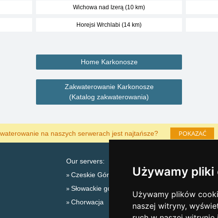
Wichowa nad Izerą (10 km)
Horejsi Wrchlabi (14 km)
Home Karkonosze
Zakwaterowanie Karkonosze
(Katalog zakwaterowania)
POKAZAĆ
waterowanie na naszych serwerach jest najtańsze?
Our servers:
Używamy pliki
Czeskie Góry
Słowackie góry
L
Używamy plików cookie
Chorwacja
naszej witryny, wyświe
ruch w naszej witrynie