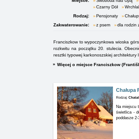
Miejsce:
Swoboda nad Upą
Czarny Dół
Wrchla
Rodzaj:
Pensjonaty
Chałup
Zakwaterowanie:
z psem
dla rodzin 
Franciszkow to wypoczynkowa wioska górsk
rozkwitu na początku 20. stulecia. Obec
resztki typowej karkonoszskiej architektury 
Więcej o miejsce Franciszkow (Františ
Chałupa 
Rodzaj:
Chata
Na miejscu t
świetlica - 
poddasze 2-