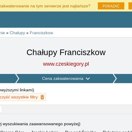
POKAZAĆ
zakwaterowanie na tym serwerze jest najtańsze?
nie
»
Chałupy
»
Franciszkow
Chałupy Franciszkow
www.czeskiegory.pl
Cena zakwaterowania
powyższymi linkami
)
zyść wszystkie filtry
użyj wyszukiwania zaawansowanego powyżej)