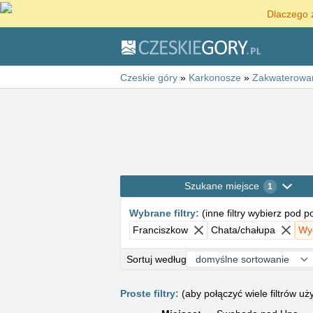
Dlaczego 
Czeskie góry
»
Karkonosze
»
Zakwaterowa
Szukane miejsce
1
Wybrane filtry
:
(
inne filtry wybierz pod 
Franciszkow
Chata/chałupa
Wyc
Sortuj według
Proste filtry:
(aby połączyć wiele filtrów 