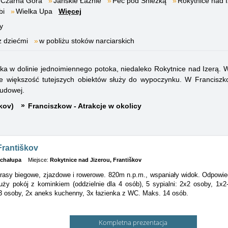
Czarna Góra
Janskie Łaźnie
Pec pod Śnieżką
Rokytnice nad 
bi
Wielka Upa
Więcej
y
z dziećmi
w pobliżu stoków narciarskich
a w dolinie jednoimiennego potoka, niedaleko Rokytnice nad Izerą. 
nie większość tutejszych obiektów służy do wypoczynku. W Francis
ludowej.
kov)
Franciszkow - Atrakcje w okolicy
Františkov
/chałupa
Miejsce:
Rokytnice nad Jizerou, Františkov
rasy biegowe, zjazdowe i rowerowe. 820m n.p.m., wspaniały widok. Odpowied
duży pokój z kominkiem (oddzielnie dla 4 osób), 5 sypialni: 2x2 osoby, 1x2
3 osoby, 2x aneks kuchenny, 3x łazienka z WC. Maks. 14 osób.
Kompletna prezentacja