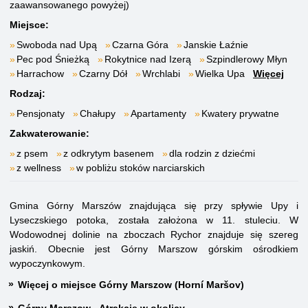
zaawansowanego powyżej)
Miejsce:
Swoboda nad Upą
Czarna Góra
Janskie Łaźnie
Pec pod Śnieżką
Rokytnice nad Izerą
Szpindlerowy Młyn
Harrachow
Czarny Dół
Wrchlabi
Wielka Upa
Więcej
Rodzaj:
Pensjonaty
Chałupy
Apartamenty
Kwatery prywatne
Zakwaterowanie:
z psem
z odkrytym basenem
dla rodzin z dziećmi
z wellness
w pobliżu stoków narciarskich
Gmina Górny Marszów znajdująca się przy spływie Upy i
Lyseczskiego potoka, została założona w 11. stuleciu. W
Wodowodnej dolinie na zboczach Rychor znajduje się szereg
jaskiń. Obecnie jest Górny Marszow górskim ośrodkiem
wypoczynkowym.
Więcej o miejsce Górny Marszow (Horní Maršov)