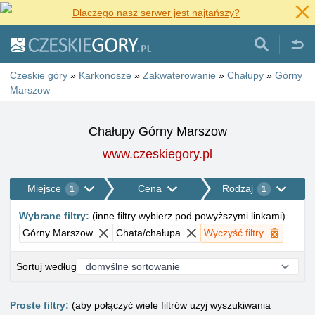
Dlaczego nasz serwer jest najtańszy?
Czeskie góry
»
Karkonosze
»
Zakwaterowanie
»
Chałupy
»
Górny
Marszow
Chałupy Górny Marszow
www.czeskiegory.pl
Miejsce
Cena
Rodzaj
1
1
Wybrane filtry
:
(
inne filtry wybierz pod powyższymi linkami
)
Górny Marszow
Chata/chałupa
Wyczyść filtry
Sortuj według
Proste filtry:
(aby połączyć wiele filtrów użyj wyszukiwania