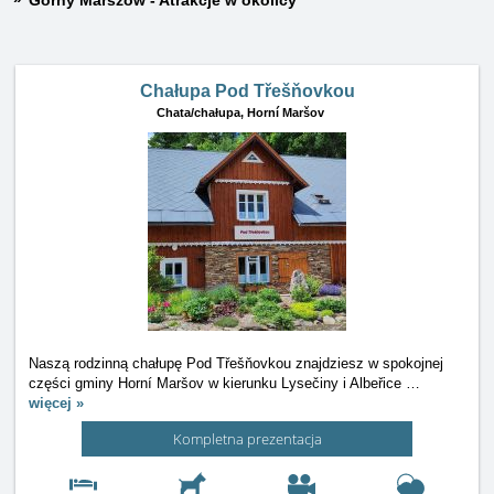
Górny Marszow - Atrakcje w okolicy
Chałupa Pod Třešňovkou
Chata/chałupa,
Horní Maršov
Naszą rodzinną chałupę Pod Třešňovkou znajdziesz w spokojnej
części gminy Horní Maršov w kierunku Lysečiny i Albeřice
…
więcej »
Kompletna prezentacja