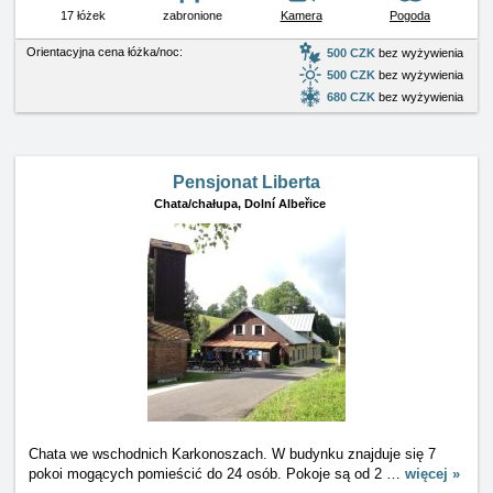
17 łóżek
zabronione
Kamera
Pogoda
Orientacyjna cena łóżka/noc:
500 CZK
bez wyżywienia
500 CZK
bez wyżywienia
680 CZK
bez wyżywienia
Pensjonat Liberta
Chata/chałupa,
Dolní Albeřice
Chata we wschodnich Karkonoszach. W budynku znajduje się 7
pokoi mogących pomieścić do 24 osób. Pokoje są od 2
…
więcej »