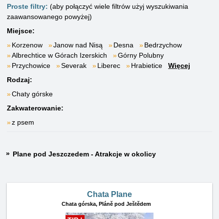
Proste filtry:
(aby połączyć wiele filtrów użyj wyszukiwania
zaawansowanego powyżej)
Miejsce:
Korzenow
Janow nad Nisą
Desna
Bedrzychow
Albrechtice w Górach Izerskich
Górny Polubny
Przychowice
Severak
Liberec
Hrabietice
Więcej
Rodzaj:
Chaty górske
Zakwaterowanie:
z psem
Plane pod Jeszczedem - Atrakcje w okolicy
Chata Plane
Chata górska,
Pláně pod Ještědem