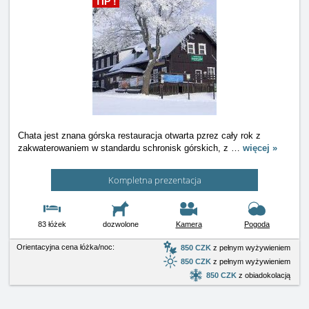
TIP !
Chata jest znana górska restauracja otwarta pzrez cały rok z
zakwaterowaniem w standardu schronisk górskich, z
…
więcej »
Kompletna prezentacja
83 łóżek
dozwolone
Kamera
Pogoda
Orientacyjna cena łóżka/noc:
850 CZK
z pełnym wyżywieniem
850 CZK
z pełnym wyżywieniem
850 CZK
z obiadokolacją