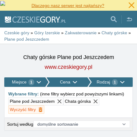
Dlaczego nasz serwer jest najtańszy?
Czeskie góry
»
Góry Izerskie
»
Zakwaterowanie
»
Chaty górske
»
Plane pod Jeszczedem
Chaty górske Plane pod Jeszczedem
www.czeskiegory.pl
Miejsce
Cena
Rodzaj
1
1
Wybrane filtry
:
(
inne filtry wybierz pod powyższymi linkami
)
Plane pod Jeszczedem
Chata górska
Wyczyść filtry
Sortuj według