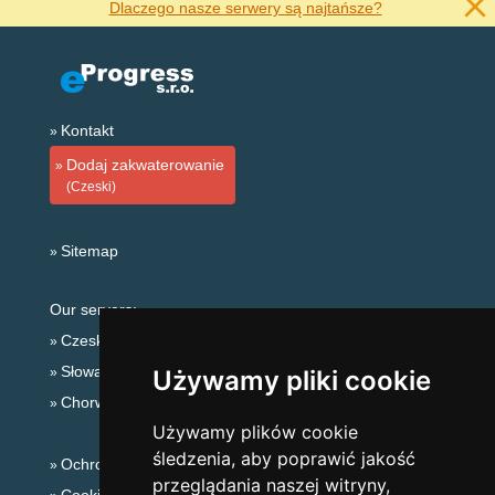
Dlaczego nasze serwery są najtańsze?
Kontakt
Dodaj zakwaterowanie
(Czeski)
Sitemap
Our servers:
Czeskie Góry
Słowackie góry
Używamy pliki cookie
Chorwacja
Używamy plików cookie
śledzenia, aby poprawić jakość
Ochrona prywatności
przeglądania naszej witryny,