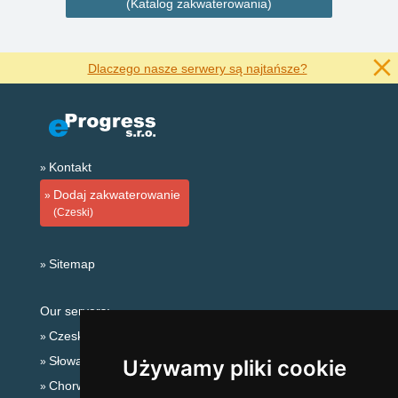
(Katalog zakwaterowania)
Dlaczego nasze serwery są najtańsze?
Kontakt
Dodaj zakwaterowanie
(Czeski)
Sitemap
Our servers:
Czeskie Góry
Słowackie góry
Używamy pliki cookie
Chorwacja