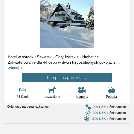
Hotel w ośrodku Sewerak - Gory Izerskie - Hrabetice.
Zakwaterowanie dla 44 osób w dwu i trzyosobowych pokojach
…
więcej »
Kompletna prezentacja
44 łóżek
dozwolone
Kamera
Pogoda
Orientacyjna cena łóżka/noc:
900 CZK
z śniadaniem
900 CZK
z śniadaniem
1100 CZK
z śniadaniem