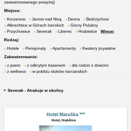
zaawansowanego powyżej)
Miejsce:
Korzenow
Janow nad Nisą
Desna
Bedrzychow
Albrechtice w Górach Izerskich
Górny Polubny
Przychowice
Severak
Liberec
Hrabietice
Więcej
Rodzaj:
Hotele
Pensjonaty
Apartamenty
Kwatery prywatne
Zakwaterowanie:
z psem
z odkrytym basenem
dla rodzin z dziećmi
z wellness
w pobliżu stoków narciarskich
Severak - Atrakcje w okolicy
Hotel Maruška ***
Hotel,
Hrabětice