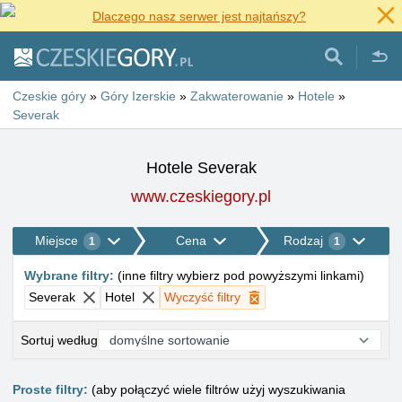
Dlaczego nasz serwer jest najtańszy?
Czeskie góry
»
Góry Izerskie
»
Zakwaterowanie
»
Hotele
»
Severak
Hotele Severak
www.czeskiegory.pl
Miejsce
Cena
Rodzaj
1
1
Wybrane filtry
:
(
inne filtry wybierz pod powyższymi linkami
)
Severak
Hotel
Wyczyść filtry
Sortuj według
Proste filtry:
(aby połączyć wiele filtrów użyj wyszukiwania