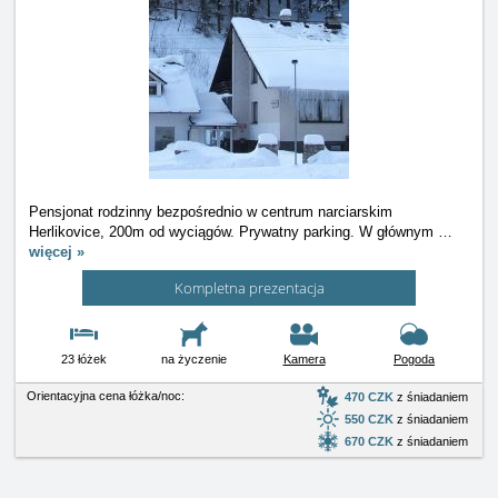
Pensjonat rodzinny bezpośrednio w centrum narciarskim
Herlikovice, 200m od wyciągów. Prywatny parking. W głównym
…
więcej »
Kompletna prezentacja
23 łóżek
na życzenie
Kamera
Pogoda
Orientacyjna cena łóżka/noc:
470 CZK
z śniadaniem
550 CZK
z śniadaniem
670 CZK
z śniadaniem