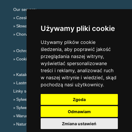
Our servers:
Czeskie Góry
Słowackie góry
Używamy pliki cookie
Chorwacja
Używamy plików cookie
śledzenia, aby poprawić jakość
Ochrona prywatności
przeglądania naszej witryny,
Cookies
wyświetlać spersonalizowane
treści i reklamy, analizować ruch
Katalog zakwaterowania
w naszej witrynie i wiedzieć, skąd
Lastminute Karkonosze
pochodzą nasi użytkownicy.
Linky sezonowe:
Sylwester Karkonosze
Zgoda
Sylwester w górach 2025/26
Odmawiam
Warunki narciarskie
Zmiana ustawień
Naturalne kąpieliska