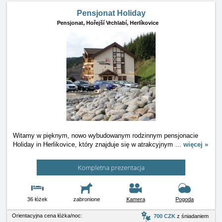
Pensjonat Holiday
Pensjonat,
Hořejší Vrchlabí, Herlíkovice
Witamy w pięknym, nowo wybudowanym rodzinnym pensjonacie
Holiday in Herlikovice, który znajduje się w atrakcyjnym
…
więcej »
Kompletna prezentacja
36 łóżek
zabronione
Kamera
Pogoda
Orientacyjna cena łóżka/noc:
700 CZK
z śniadaniem