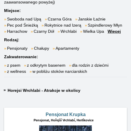
zaawansowanego powyżej)
Miejsce:
Swoboda nad Upą
Czarna Góra
Janskie Łaźnie
Pec pod Śnieżką
Rokytnice nad Izerą
Szpindlerowy Młyn
Harrachow
Czarny Dół
Wrchlabi
Wielka Upa
Więcej
Rodzaj:
Pensjonaty
Chałupy
Apartamenty
Zakwaterowanie:
z psem
z odkrytym basenem
dla rodzin z dziećmi
z wellness
w pobliżu stoków narciarskich
Horejsi Wrchlabi - Atrakcje w okolicy
Pensjonat Krupka
Pensjonat,
Hořejší Vrchlabí, Herlíkovice