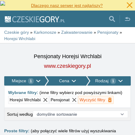
Dlaczego nasz serwer jest najtańszy?
Czeskie góry
»
Karkonosze
»
Zakwaterowanie
»
Pensjonaty
»
Horejsi Wrchlabi
Pensjonaty Horejsi Wrchlabi
www.czeskiegory.pl
Miejsce
Cena
Rodzaj
1
1
Wybrane filtry
:
(
inne filtry wybierz pod powyższymi linkami
)
Horejsi Wrchlabi
Pensjonat
Wyczyść filtry
Sortuj według
Proste filtry:
(aby połączyć wiele filtrów użyj wyszukiwania