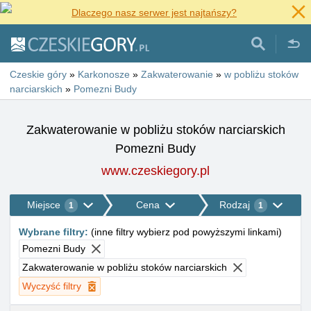
Dlaczego nasz serwer jest najtańszy?
Czeskie góry
»
Karkonosze
»
Zakwaterowanie
»
w pobliżu stoków
narciarskich
»
Pomezni Budy
Zakwaterowanie w pobliżu stoków narciarskich
Pomezni Budy
www.czeskiegory.pl
Miejsce
Cena
Rodzaj
1
1
Wybrane filtry
:
(
inne filtry wybierz pod powyższymi linkami
)
Pomezni Budy
Zakwaterowanie w pobliżu stoków narciarskich
Wyczyść filtry