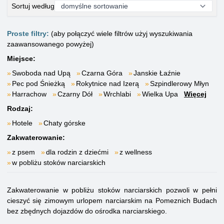
Sortuj według
Proste filtry:
(aby połączyć wiele filtrów użyj wyszukiwania
zaawansowanego powyżej)
Miejsce:
Swoboda nad Upą
Czarna Góra
Janskie Łaźnie
Pec pod Śnieżką
Rokytnice nad Izerą
Szpindlerowy Młyn
Harrachow
Czarny Dół
Wrchlabi
Wielka Upa
Więcej
Rodzaj:
Hotele
Chaty górske
Zakwaterowanie:
z psem
dla rodzin z dziećmi
z wellness
w pobliżu stoków narciarskich
Zakwaterowanie w pobliżu stoków narciarskich pozwoli w pełni
cieszyć się zimowym urlopem narciarskim na Pomeznich Budach
bez zbędnych dojazdów do ośrodka narciarskiego.