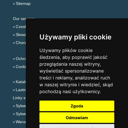
Sitemap
Our servers:
Czeskie Góry
Słowackie góry
Używamy pliki cookie
Chorwacja
Używamy plików cookie
śledzenia, aby poprawić jakość
Ochrona prywatności
przeglądania naszej witryny,
Cookies
wyświetlać spersonalizowane
treści i reklamy, analizować ruch
Katalog zakwaterowania
w naszej witrynie i wiedzieć, skąd
Lastminute Karkonosze
pochodzą nasi użytkownicy.
Linky sezonowe:
Sylwester Karkonosze
Zgoda
Sylwester w górach 2025/26
Odmawiam
Warunki narciarskie