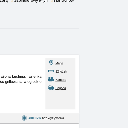
Izerą
Szpindlerowy Młyn
Harrachow
Mapa
12 łóżek
ażona kuchnia, łazienka,
Kamera
ć grillowania w ogrodzie.
Pogoda
400 CZK
bez wyżywienia