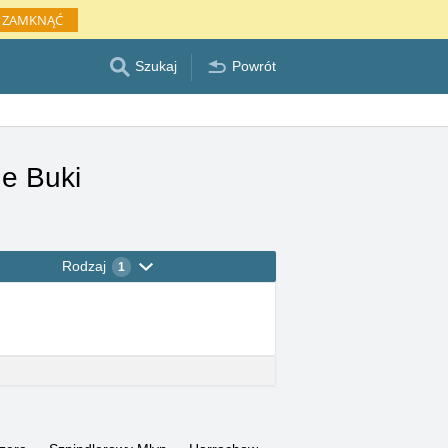
ZAMKNĄĆ
Szukaj
Powrót
de Buki
Rodzaj
1