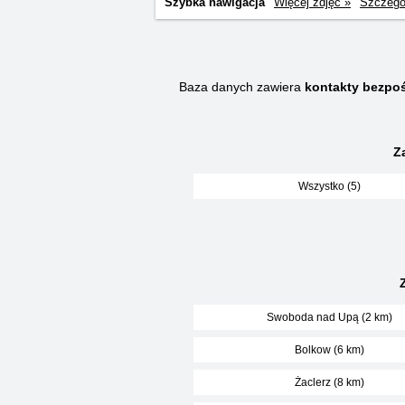
Szybka nawigacja
Więcej zdjęć »
Szczegó
Baza danych zawiera
kontakty bezpoś
Z
Wszystko (5)
Swoboda nad Upą (2 km)
Bolkow (6 km)
Żaclerz (8 km)