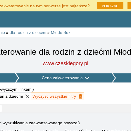
POKAZAĆ
zakwaterowanie na tym serwerze jest najtańsze?
nie
»
dla rodzin z dziećmi
»
Młode Buki
erowanie dla rodzin z dziećmi Mło
www.czeskiegory.pl
Cena zakwaterowania
powyższymi linkami
)
in z dziećmi
Wyczyść wszystkie filtry
użyj wyszukiwania zaawansowanego powyżej)