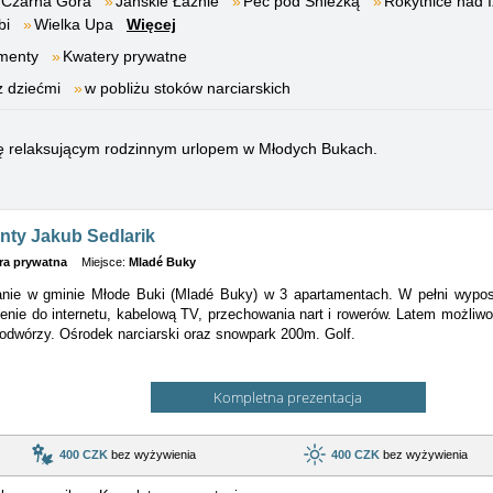
Czarna Góra
Janskie Łaźnie
Pec pod Śnieżką
Rokytnice nad 
bi
Wielka Upa
Więcej
menty
Kwatery prywatne
z dziećmi
w pobliżu stoków narciarskich
 się relaksującym rodzinnym urlopem w Młodych Bukach.
nty Jakub Sedlarik
ra prywatna
Miejsce:
Mladé Buky
nie w gminie Młode Buki (Mladé Buky) w 3 apartamentach. W pełni wypos
zenie
do internetu, kabelową TV, przechowania nart i rowerów. Latem możliwoś
odwórzy. Ośrodek narciarski oraz snowpark 200m. Golf.
Kompletna prezentacja
400 CZK
bez wyżywienia
400 CZK
bez wyżywienia