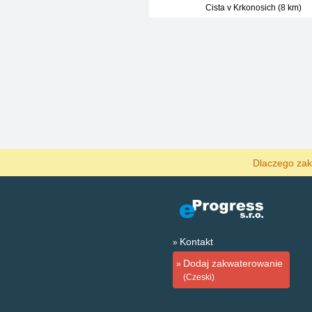
Cista v Krkonosich (8 km)
Dlaczego zak
Kontakt
Dodaj zakwaterowanie
(Czeski)