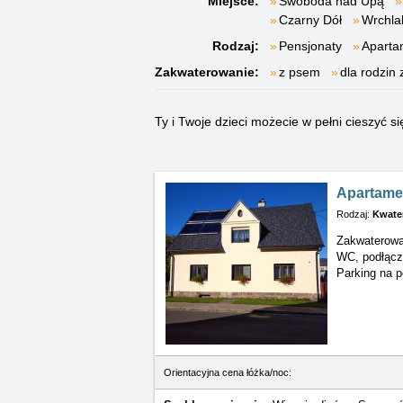
Miejsce:
Swoboda nad Upą
Czarny Dół
Wrchla
Rodzaj:
Pensjonaty
Aparta
Zakwaterowanie:
z psem
dla rodzin 
Ty i Twoje dzieci możecie w pełni cieszyć
Apartame
Rodzaj:
Kwate
Zakwaterowa
WC, podłąc
Parking na p
Orientacyjna cena łóżka/noc: