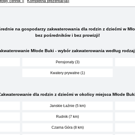
łowy cennik »
Kompletna prezentacja»
rednie na gospodarzy zakwaterowania dla rodzin z dziećmi w Mł
bez pośredników i bez prowizji!
akwaterowanie Młode Buki - wybór zakwaterowania według rodzaj
Pensjonaty (3)
Kwatery prywatne (1)
Zakwaterowanie dla rodzin z dziećmi w okolicy miejsca Młode Buki
Janskie Łaźnie (5 km)
Rudnik (7 km)
Czarna Góra (8 km)