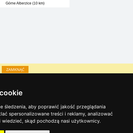
Górne Alberzice (10 km)
ZAMKNĄĆ
Katalog zakwaterowania
 cookie
Lastminute Karkonosze
inky sezonowe:
 śledzenia, aby poprawić jakość przeglądania
Sylwester Karkonosze
tlać spersonalizowane treści i reklamy, analizować
Sylwester w górach 2025/26
 i wiedzieć, skąd pochodzą nasi użytkownicy.
Warunki narciarskie