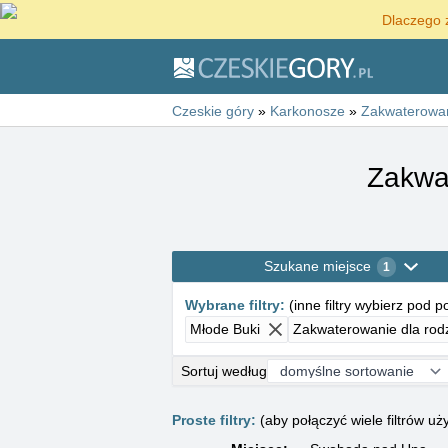
Dlaczego 
Czeskie góry
»
Karkonosze
»
Zakwaterowa
Zakwat
Szukane miejsce
1
Wybrane filtry
:
(
inne filtry wybierz pod 
Młode Buki
Zakwaterowanie dla rodz
Sortuj według
Proste filtry:
(aby połączyć wiele filtrów 