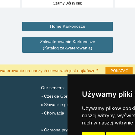
Czarny Dół (9 km)
Home Karkonosze
Zakwaterowanie Karkonosze
(Katalog zakwaterowania)
POKAZAĆ
waterowanie na naszych serwerach jest najtańsze?
Our servers:
Używamy pliki
Czeskie Góry
Słowackie góry
L
Używamy plików cookie
Chorwacja
naszej witryny, wyświe
ruch w naszej witrynie
Ochrona prywatności