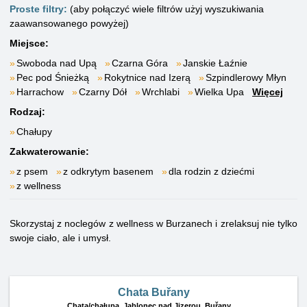
Proste filtry:
(aby połączyć wiele filtrów użyj wyszukiwania
zaawansowanego powyżej)
Miejsce:
Swoboda nad Upą
Czarna Góra
Janskie Łaźnie
Pec pod Śnieżką
Rokytnice nad Izerą
Szpindlerowy Młyn
Harrachow
Czarny Dół
Wrchlabi
Wielka Upa
Więcej
Rodzaj:
Chałupy
Zakwaterowanie:
z psem
z odkrytym basenem
dla rodzin z dziećmi
z wellness
Skorzystaj z noclegów z wellness w Burzanech i zrelaksuj nie tylko
swoje ciało, ale i umysł.
Chata Buřany
Chata/chałupa,
Jablonec nad Jizerou, Buřany