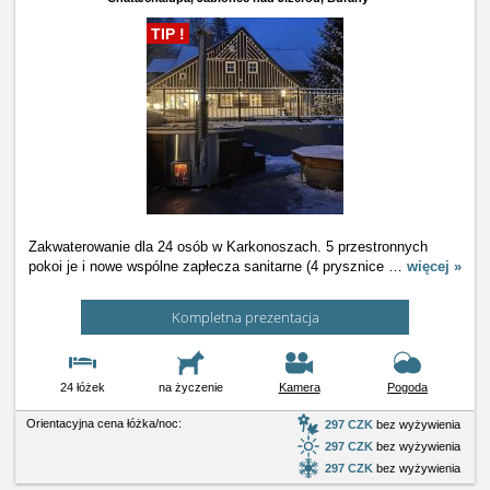
TIP !
Zakwaterowanie dla 24 osób w Karkonoszach. 5 przestronnych
pokoi je i nowe wspólne zapłecza sanitarne (4 prysznice
…
więcej »
Kompletna prezentacja
24 łóżek
na życzenie
Kamera
Pogoda
Orientacyjna cena łóżka/noc:
297 CZK
bez wyżywienia
297 CZK
bez wyżywienia
297 CZK
bez wyżywienia