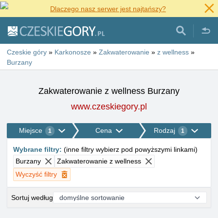
Dlaczego nasz serwer jest najtańszy?
Czeskie góry
»
Karkonosze
»
Zakwaterowanie
»
z wellness
»
Burzany
Zakwaterowanie z wellness Burzany
www.czeskiegory.pl
Miejsce
Cena
Rodzaj
1
1
Wybrane filtry
:
(
inne filtry wybierz pod powyższymi linkami
)
Burzany
Zakwaterowanie z wellness
Wyczyść filtry
Sortuj według