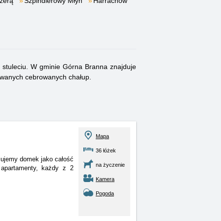
Izerą
Szpindlerowy Młyn
Harrachow
 stuleciu. W gminie Górna Branna znajduje
howanych cebrowanych chałup.
Mapa
36 łóżek
mujemy domek jako całość
na życzenie
 apartamenty, każdy z 2
Kamera
Pogoda