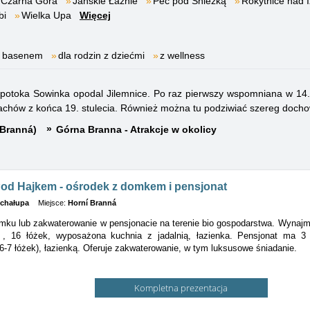
Czarna Góra
Janskie Łaźnie
Pec pod Śnieżką
Rokytnice nad 
bi
Wielka Upa
Więcej
m basenem
dla rodzin z dziećmi
z wellness
e potoka Sowinka opodal Jilemnice. Po raz pierwszy wspomniana w 14.
achów z końca 19. stulecia. Również można tu podziwiać szereg doc
 Branná)
Górna Branna - Atrakcje w okolicy
od Hajkem - ośrodek z domkem i pensjonat
/chałupa
Miejsce:
Horní Branná
ku lub zakwaterowanie w pensjonacie na terenie bio gospodarstwa. Wynaj
i
, 16 łóżek, wyposażona kuchnia z jadalnią, łazienka. Pensjonat ma 3
(6-7 łóżek), łazienką. Oferuje zakwaterowanie, w tym luksusowe śniadanie.
Kompletna prezentacja