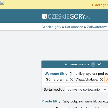
Dlaczego 
Czeskie góry
»
Karkonosze
»
Zakwaterowa
Szukane miejsce
1
Wybrane filtry
:
(
inne filtry wybierz pod 
Górna Branna
Chata/chałupa
W
Sortuj według
Proste filtry:
(aby połączyć wiele filtrów 