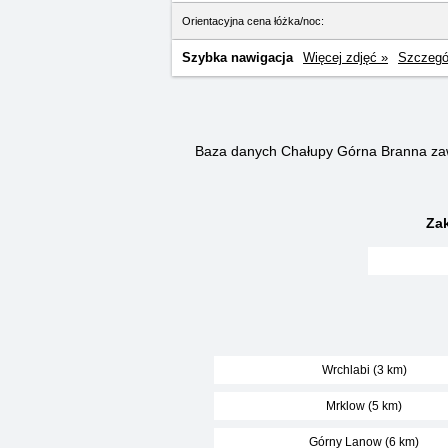
Orientacyjna cena łóżka/noc:
Szybka nawigacja
Więcej zdjęć »
Szczegó
Baza danych Chałupy Górna Branna za
Za
Wrchlabi (3 km)
Mrklow (5 km)
Górny Lanow (6 km)