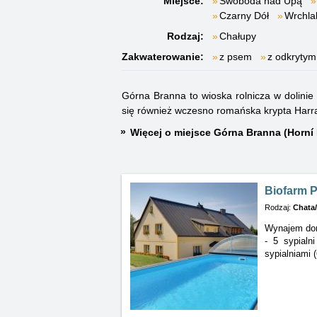
Miejsce:
Swoboda nad Upą
Czarny Dół
Wrchla
Rodzaj:
Chałupy
Zakwaterowanie:
z psem
z odkryty
Górna Branna to wioska rolnicza w dolini
się również wczesno romańska krypta Harr
Więcej o miejsce Górna Branna (Horní
Biofarm P
Rodzaj:
Chata
Wynajem dom
- 5 sypialn
sypialniami 