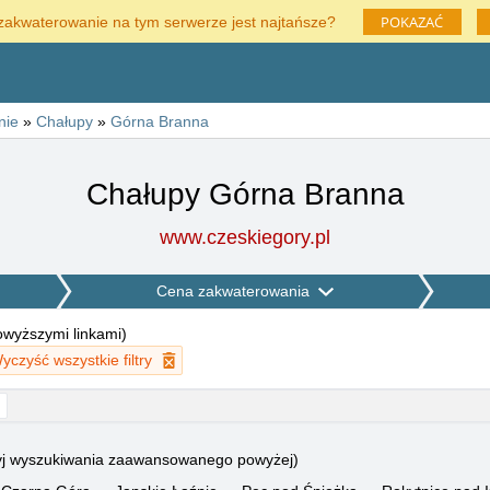
POKAZAĆ
zakwaterowanie na tym serwerze jest najtańsze?
nie
»
Chałupy
»
Górna Branna
Chałupy Górna Branna
www.czeskiegory.pl
Cena zakwaterowania
powyższymi linkami
)
yczyść wszystkie filtry
użyj wyszukiwania zaawansowanego powyżej)