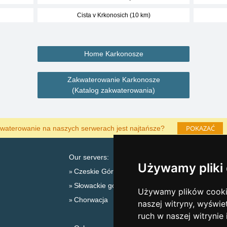
Cista v Krkonosich (10 km)
Home Karkonosze
Zakwaterowanie Karkonosze
(Katalog zakwaterowania)
POKAZAĆ
waterowanie na naszych serwerach jest najtańsze?
Our servers:
Używamy pliki
Czeskie Góry
Słowackie góry
L
Używamy plików cookie
Chorwacja
naszej witryny, wyświe
ruch w naszej witrynie