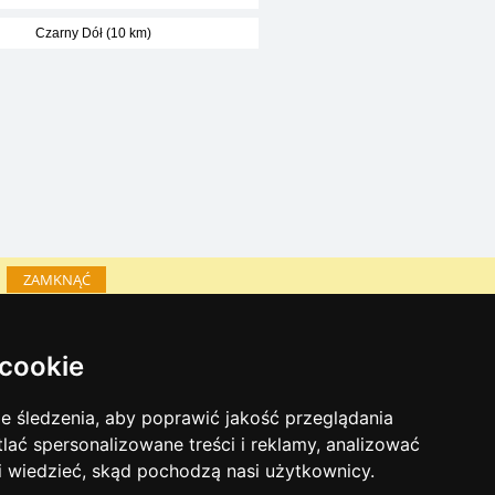
Czarny Dół (10 km)
ZAMKNĄĆ
Katalog zakwaterowania
 cookie
Lastminute Karkonosze
inky sezonowe:
 śledzenia, aby poprawić jakość przeglądania
Sylwester Karkonosze
tlać spersonalizowane treści i reklamy, analizować
Sylwester w górach 2025/26
 i wiedzieć, skąd pochodzą nasi użytkownicy.