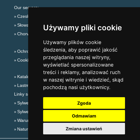
Our servers:
Czeskie Góry
Słowackie góry
Używamy pliki cookie
Chorwacja
Używamy plików cookie
śledzenia, aby poprawić jakość
Ochrona prywatności
przeglądania naszej witryny,
Cookies
wyświetlać spersonalizowane
treści i reklamy, analizować ruch
Katalog zakwaterowania
w naszej witrynie i wiedzieć, skąd
Lastminute Karkonosze
pochodzą nasi użytkownicy.
Linky sezonowe:
Sylwester Karkonosze
Zgoda
Sylwester w górach 2025/26
Odmawiam
Warunki narciarskie
Zmiana ustawień
Naturalne kąpieliska