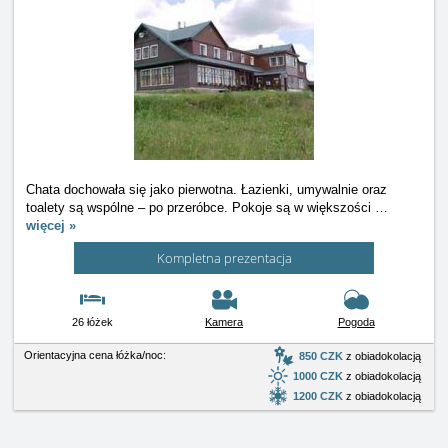
Chata dochowała się jako pierwotna. Łazienki, umywalnie oraz
toalety są wspólne – po przeróbce. Pokoje są w większości
…
więcej »
Kompletna prezentacja
26 łóżek
Kamera
Pogoda
Orientacyjna cena łóżka/noc:
850 CZK
z obiadokolacją
1000 CZK
z obiadokolacją
1200 CZK
z obiadokolacją