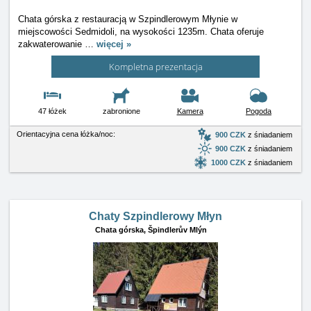
Chata górska z restauracją w Szpindlerowym Młynie w
miejscowości Sedmidoli, na wysokości 1235m. Chata oferuje
zakwaterowanie
…
więcej »
Kompletna prezentacja
47 łóżek
zabronione
Kamera
Pogoda
Orientacyjna cena łóżka/noc:
900 CZK
z śniadaniem
900 CZK
z śniadaniem
1000 CZK
z śniadaniem
Chaty Szpindlerowy Młyn
Chata górska,
Špindlerův Mlýn