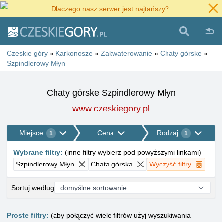
Dlaczego nasz serwer jest najtańszy?
Czeskie góry
»
Karkonosze
»
Zakwaterowanie
»
Chaty górske
»
Szpindlerowy Młyn
Chaty górske Szpindlerowy Młyn
www.czeskiegory.pl
Miejsce
Cena
Rodzaj
1
1
Wybrane filtry
:
(
inne filtry wybierz pod powyższymi linkami
)
Szpindlerowy Młyn
Chata górska
Wyczyść filtry
Sortuj według
Proste filtry:
(aby połączyć wiele filtrów użyj wyszukiwania