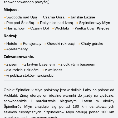
zaawansowanego powyżej)
Miejsce:
Swoboda nad Upą
Czarna Góra
Janskie Łaźnie
Pec pod Śnieżką
Rokytnice nad Izerą
Szpindlerowy Młyn
Harrachow
Czarny Dół
Wrchlabi
Wielka Upa
Więcej
Rodzaj:
Hotele
Pensjonaty
Ośrodki rekreacji
Chaty górske
Apartamenty
Zakwaterowanie:
z psem
z krytym basenem
z odkrytym basenem
dla rodzin z dziećmi
z wellness
w pobliżu stoków narciarskich
Obiekt Spindleruv Mlyn położony jest w dolinie Łaby na północ od
Vrchlabí. Zimą oferuje on idealne warunki do jazdy na zjeździe,
snowboardzie i narciarstwie biegowym. Latem w okolicy
Špindlerův Mlýn znajduje się ponad 180 km oznakowanych
szlaków turystycznych. Szpindlerow Młyn oferują ponad 100 km
oznakowanych tras rowerowych.