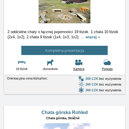
2 oddzielne chaty o łącznej pojemności 19 łóżek. 1.chata 10 łóżek
(2x4, 1x2), 2.chata 9 łóżek (1x4, 1x3, 1x2).
…
więcej »
Kompletna prezentacja
18 łóżek
dozwolone
Kamera
Pogoda
Orientacyjna cena łóżka/noc:
200 CZK
bez wyżywienia
200 CZK
bez wyżywienia
300 CZK
bez wyżywienia
Chata górska Rohled
Chata górska,
Strážné