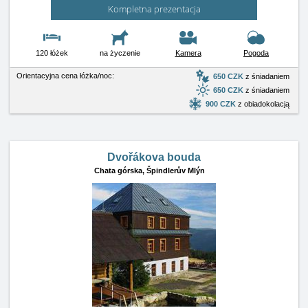
Kompletna prezentacja
120 łóżek
na życzenie
Kamera
Pogoda
Orientacyjna cena łóżka/noc:
650 CZK
z śniadaniem
650 CZK
z śniadaniem
900 CZK
z obiadokolacją
Dvořákova bouda
Chata górska,
Špindlerův Mlýn