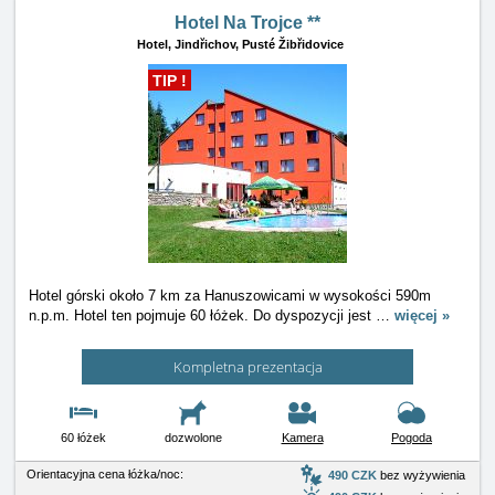
Hotel Na Trojce **
Hotel,
Jindřichov, Pusté Žibřidovice
TIP !
Hotel górski około 7 km za Hanuszowicami w wysokości 590m
n.p.m. Hotel ten pojmuje 60 łóżek. Do dyspozycji jest
…
więcej »
Kompletna prezentacja
60 łóżek
dozwolone
Kamera
Pogoda
Orientacyjna cena łóżka/noc:
490 CZK
bez wyżywienia