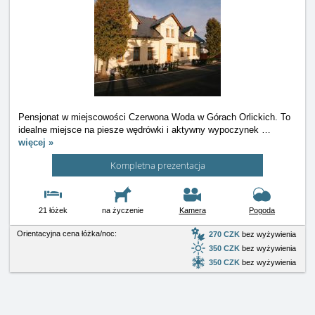
Pensjonat w miejscowości Czerwona Woda w Górach Orlickich. To
idealne miejsce na piesze wędrówki i aktywny wypoczynek
…
więcej »
Kompletna prezentacja
21 łóżek
na życzenie
Kamera
Pogoda
Orientacyjna cena łóżka/noc:
270 CZK
bez wyżywienia
350 CZK
bez wyżywienia
350 CZK
bez wyżywienia