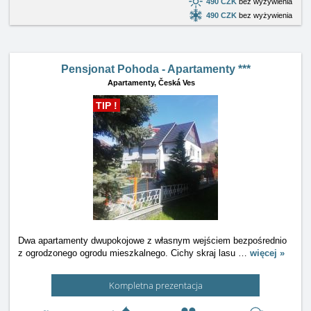
490 CZK
bez wyżywienia
490 CZK
bez wyżywienia
Pensjonat Pohoda - Apartamenty ***
Apartamenty,
Česká Ves
TIP !
Dwa apartamenty dwupokojowe z własnym wejściem bezpośrednio
z ogrodzonego ogrodu mieszkalnego. Cichy skraj lasu
…
więcej »
Kompletna prezentacja