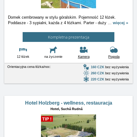
Domek cembrowany w stylu góralskim. Pojemność 12 łóżek.
Poddasze - 3 sypialni, każda z 4 łóżkami. Parter - duży
…
więcej »
Kompletna prezentacja
12 łóżek
na życzenie
Kamera
Pogoda
Orientacyjna cena łóżka/noc:
160 CZK
bez wyżywienia
260 CZK
bez wyżywienia
220 CZK
bez wyżywienia
Hotel Holzberg - wellness, restauracja
Hotel,
Suchá Rudná
TIP !