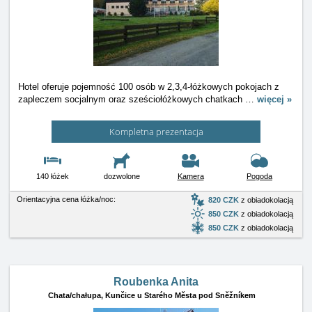
Hotel oferuje pojemność 100 osób w 2,3,4-łóżkowych pokojach z
zapleczem socjalnym oraz sześciołóżkowych chatkach
…
więcej »
Kompletna prezentacja
140 łóżek
dozwolone
Kamera
Pogoda
Orientacyjna cena łóżka/noc:
820 CZK
z obiadokolacją
850 CZK
z obiadokolacją
850 CZK
z obiadokolacją
Roubenka Anita
Chata/chałupa,
Kunčice u Starého Města pod Sněžníkem