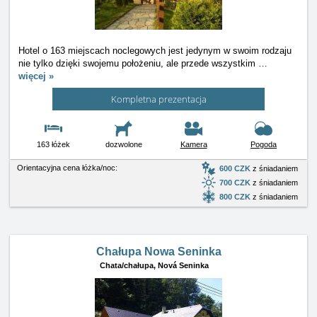
Hotel o 163 miejscach noclegowych jest jedynym w swoim rodzaju
nie tylko dzięki swojemu położeniu, ale przede wszystkim
…
więcej »
Kompletna prezentacja
163 łóżek
dozwolone
Kamera
Pogoda
Orientacyjna cena łóżka/noc:
600 CZK
z śniadaniem
700 CZK
z śniadaniem
800 CZK
z śniadaniem
Chałupa Nowa Seninka
Chata/chałupa,
Nová Seninka