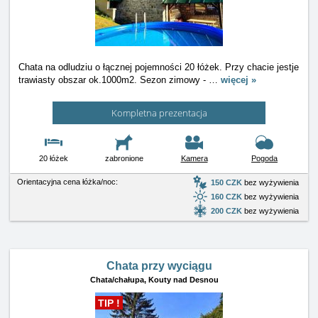
Chata na odludziu o łącznej pojemności 20 łóżek. Przy chacie jestje
trawiasty obszar ok.1000m2. Sezon zimowy -
…
więcej »
Kompletna prezentacja
20 łóżek
zabronione
Kamera
Pogoda
Orientacyjna cena łóżka/noc:
150 CZK
bez wyżywienia
160 CZK
bez wyżywienia
200 CZK
bez wyżywienia
Chata przy wyciągu
Chata/chałupa,
Kouty nad Desnou
TIP !