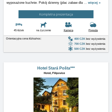
wyposażone kuchnie. Pokój dzienny (plac zabaw dla
…
więcej »
Kompletna prezentacja
45 łóżek
na życzenie
Kamera
Pogoda
Orientacyjna cena łóżka/noc:
400 CZK
bez wyżywienia
700 CZK
bez wyżywienia
500 CZK
bez wyżywienia
Hotel Stará Pošta***
Hotel,
Filipovice