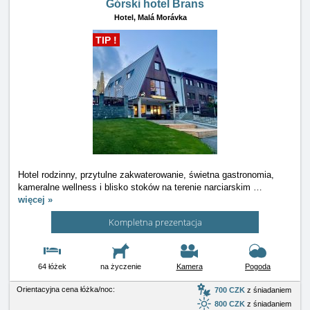
Górski hotel Brans
Hotel,
Malá Morávka
TIP !
Hotel rodzinny, przytulne zakwaterowanie, świetna gastronomia,
kameralne wellness i blisko stoków na terenie narciarskim
…
więcej »
Kompletna prezentacja
64 łóżek
na życzenie
Kamera
Pogoda
Orientacyjna cena łóżka/noc:
700 CZK
z śniadaniem
800 CZK
z śniadaniem