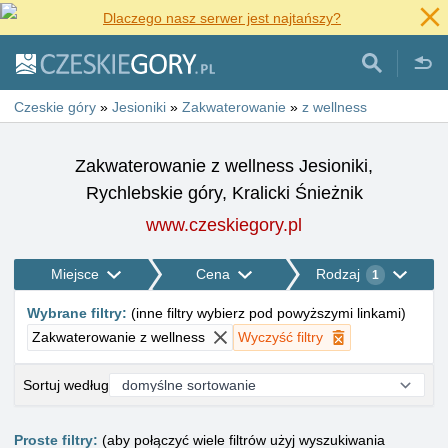
Dlaczego nasz serwer jest najtańszy?
Czeskie góry
»
Jesioniki
»
Zakwaterowanie
»
z wellness
Zakwaterowanie z wellness Jesioniki,
Rychlebskie góry, Kralicki Śnieżnik
www.czeskiegory.pl
Miejsce
Cena
Rodzaj
1
Wybrane filtry
:
(
inne filtry wybierz pod powyższymi linkami
)
Zakwaterowanie z wellness
Wyczyść filtry
Sortuj według
Proste filtry:
(aby połączyć wiele filtrów użyj wyszukiwania