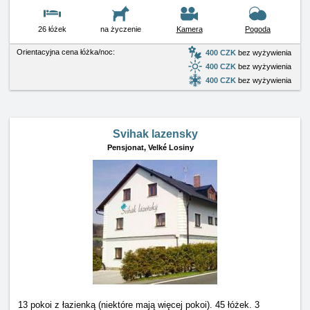
26 łóżek
na życzenie
Kamera
Pogoda
Orientacyjna cena łóżka/noc:
400 CZK
bez wyżywienia
400 CZK
bez wyżywienia
400 CZK
bez wyżywienia
Svihak lazensky
Pensjonat,
Velké Losiny
13 pokoi z łazienką (niektóre mają więcej pokoi). 45 łóżek. 3