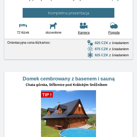
Kompletna prezentacja
72 łóżek
dozwolone
Kamera
Pogoda
Orientacyjna cena łóżka/noc:
825 CZK
z śniadaniem
875 CZK
z śniadaniem
825 CZK
z śniadaniem
Domek cembrowany z basenem i sauną
Chata górska,
Stříbrnice pod Králickým Sněžníkem
TIP !