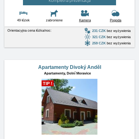
Kompletna prezentacja
49 łóżek
zabronione
Kamera
Pogoda
Orientacyjna cena łóżka/noc:
231 CZK
bez wyżywienia
321 CZK
bez wyżywienia
259 CZK
bez wyżywienia
Apartamenty Divoký Anděl
Apartamenty,
Dolní Moravice
TIP !