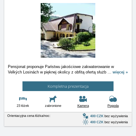
Pensjonat proponuje Państwu jakościowe zakwaterowanie w
Velkých Losinách w pięknej okolicy z obfitą ofertą służb
…
więcej »
Kompletna prezentacja
23 łóżek
zabronione
Kamera
Pogoda
Orientacyjna cena łóżka/noc:
400 CZK
bez wyżywienia
400 CZK
bez wyżywienia