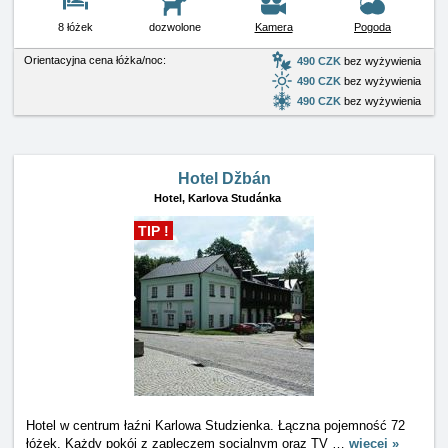
8 łóżek
dozwolone
Kamera
Pogoda
Orientacyjna cena łóżka/noc:
490 CZK
bez wyżywienia
490 CZK
bez wyżywienia
490 CZK
bez wyżywienia
Hotel Džbán
Hotel,
Karlova Studánka
TIP !
Hotel w centrum łaźni Karlowa Studzienka. Łączna pojemność 72
łóżek. Każdy pokój z zapleczem socjalnym oraz TV
…
więcej »