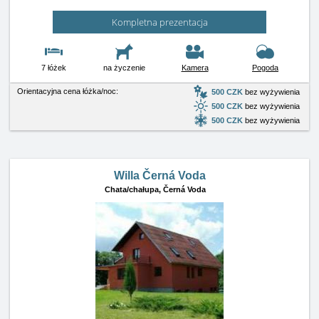
Kompletna prezentacja
7 łóżek
na życzenie
Kamera
Pogoda
Orientacyjna cena łóżka/noc:
500 CZK
bez wyżywienia
500 CZK
bez wyżywienia
500 CZK
bez wyżywienia
Willa Černá Voda
Chata/chałupa,
Černá Voda