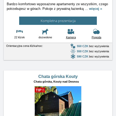
Bardzo komfortowo wyposażone apartamenty ze wszystkim, czego
potrzebujesz w górach. Pokoje z prywatną łazienką
…
więcej »
Kompletna prezentacja
22 łóżek
dozwolone
Kamera
Pogoda
Orientacyjna cena łóżka/noc:
550 CZK
bez wyżywienia
550 CZK
bez wyżywienia
590 CZK
bez wyżywienia
Chata górska Kouty
Chata górska,
Kouty nad Desnou
TIP !