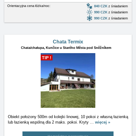
Orientacyjna cena łóżka/noc:
840 CZK
z śniadaniem
990 CZK
z śniadaniem
990 CZK
z śniadaniem
Chata Termix
Chata/chałupa,
Kunčice u Starého Města pod Sněžníkem
TIP !
Obiekt położony 500m od kolejki linowej, 10 pokoi z własną łazienką
lub łazienką wspólną dla 2 maks. pokoi. Kryty
…
więcej »