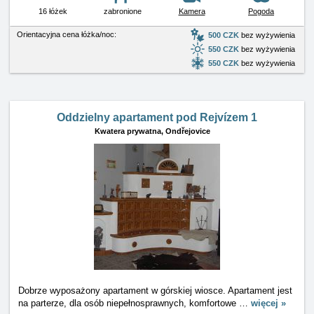
16 łóżek
zabronione
Kamera
Pogoda
Orientacyjna cena łóżka/noc:
500 CZK
bez wyżywienia
550 CZK
bez wyżywienia
550 CZK
bez wyżywienia
Oddzielny apartament pod Rejvízem 1
Kwatera prywatna,
Ondřejovice
Dobrze wyposażony apartament w górskiej wiosce. Apartament jest
na parterze, dla osób niepełnosprawnych, komfortowe
…
więcej »