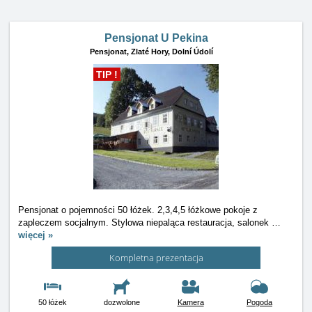
Pensjonat U Pekina
Pensjonat,
Zlaté Hory, Dolní Údolí
TIP !
Pensjonat o pojemności 50 łóżek. 2,3,4,5 łóżkowe pokoje z
zapleczem socjalnym. Stylowa niepaląca restauracja, salonek
…
więcej »
Kompletna prezentacja
50 łóżek
dozwolone
Kamera
Pogoda