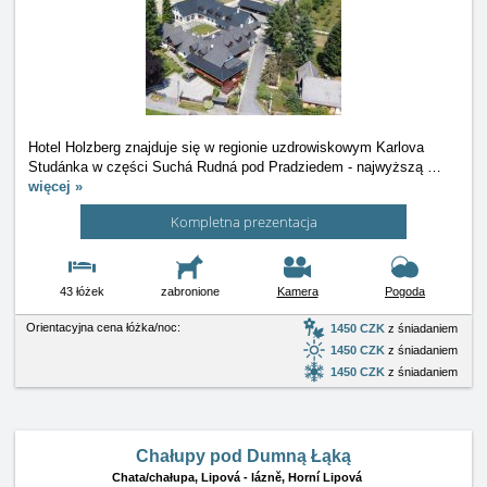
Hotel Holzberg znajduje się w regionie uzdrowiskowym Karlova
Studánka w części Suchá Rudná pod Pradziedem - najwyższą
…
więcej »
Kompletna prezentacja
43 łóżek
zabronione
Kamera
Pogoda
Orientacyjna cena łóżka/noc:
1450 CZK
z śniadaniem
1450 CZK
z śniadaniem
1450 CZK
z śniadaniem
Chałupy pod Dumną Łąką
Chata/chałupa,
Lipová - lázně, Horní Lipová