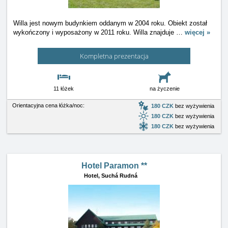
Willa jest nowym budynkiem oddanym w 2004 roku. Obiekt został
wykończony i wyposażony w 2011 roku. Willa znajduje
…
więcej »
Kompletna prezentacja
11 łóżek
na życzenie
Orientacyjna cena łóżka/noc:
180 CZK
bez wyżywienia
180 CZK
bez wyżywienia
180 CZK
bez wyżywienia
Hotel Paramon **
Hotel,
Suchá Rudná