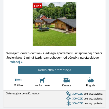
TIP !
Wynajem dwóch domków i jednego apartamentu w spokojnej części
Jesioników, 5 minut jazdy samochodem od ośrodka narciarskiego
…
więcej »
Kompletna prezentacja
22 łóżek
na życzenie
Kamera
Pogoda
Orientacyjna cena łóżka/noc:
300 CZK
bez wyżywienia
300 CZK
bez wyżywienia
300 CZK
bez wyżywienia