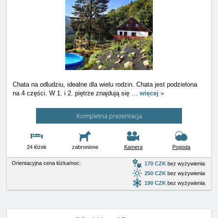
Chata na odludziu, idealne dla wielu rodzin. Chata jest podzielona
na 4 części. W 1. i 2. piętrze znajdują się
…
więcej »
Kompletna prezentacja
24 łóżek
zabronione
Kamera
Pogoda
Orientacyjna cena łóżka/noc:
170 CZK
bez wyżywienia
250 CZK
bez wyżywienia
190 CZK
bez wyżywienia