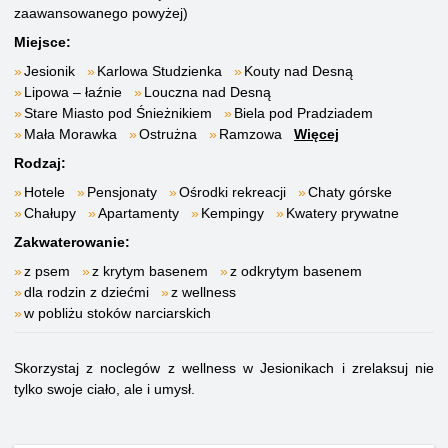
zaawansowanego powyżej)
Miejsce:
Jesionik
Karlowa Studzienka
Kouty nad Desną
Lipowa – łaźnie
Louczna nad Desną
Stare Miasto pod Śnieżnikiem
Biela pod Pradziadem
Mała Morawka
Ostrużna
Ramzowa
Więcej
Rodzaj:
Hotele
Pensjonaty
Ośrodki rekreacji
Chaty górske
Chałupy
Apartamenty
Kempingy
Kwatery prywatne
Zakwaterowanie:
z psem
z krytym basenem
z odkrytym basenem
dla rodzin z dziećmi
z wellness
w pobliżu stoków narciarskich
Skorzystaj z noclegów z wellness w Jesionikach i zrelaksuj nie
tylko swoje ciało, ale i umysł.