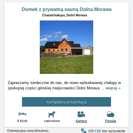
Domek z prywatną sauną Dolna Morawa
Chata/chałupa,
Dolní Morava
Zapraszamy serdecznie do nas, do nowo wybudowanej chałupy w
spokojnej części górskiej miejscowości Dolní Morava
…
więcej »
Kompletna prezentacja
8 łóżek
zabronione
Kamera
Pogoda
Orientacyjna cena łóżka/noc:
238 CZK
bez wyżywienia