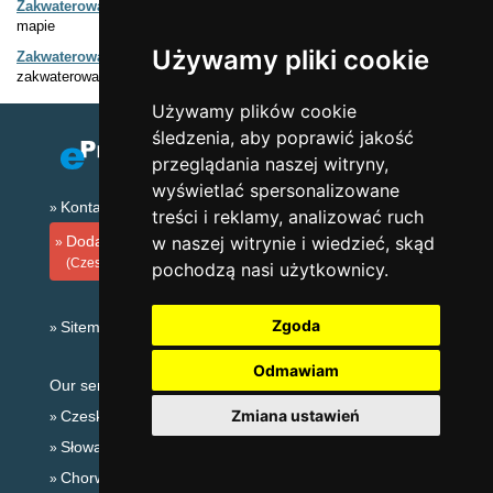
Zakwaterowanie na mapach
Łatwy wybór zakwaterowania prosto na
mapie
Używamy pliki cookie
Zakwaterowanie Góry Łużyckie i C.Szwajcaria
Katalog
zakwaterowania
Używamy plików cookie
śledzenia, aby poprawić jakość
przeglądania naszej witryny,
wyświetlać spersonalizowane
Kontakt
treści i reklamy, analizować ruch
Dodaj zakwaterowanie
w naszej witrynie i wiedzieć, skąd
(Czeski)
pochodzą nasi użytkownicy.
Zgoda
Sitemap
Odmawiam
Our servers:
Zmiana ustawień
Czeskie Góry
Słowackie góry
Chorwacja