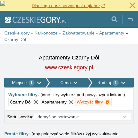
Dlaczego nasz serwer jest najtańszy?
Czeskie góry
»
Karkonosze
»
Zakwaterowanie
»
Apartamenty
»
Czarny Dół
Apartamenty Czarny Dół
www.czeskiegory.pl
Miejsce
Cena
Rodzaj
1
1
Wybrane filtry
:
(
inne filtry wybierz pod powyższymi linkami
)
Czarny Dół
Apartamenty
Wyczyść filtry
Sortuj według
Proste filtry:
(aby połączyć wiele filtrów użyj wyszukiwania