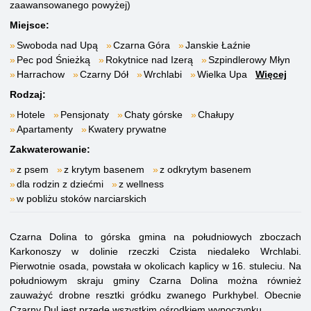
zaawansowanego powyżej)
Miejsce:
Swoboda nad Upą
Czarna Góra
Janskie Łaźnie
Pec pod Śnieżką
Rokytnice nad Izerą
Szpindlerowy Młyn
Harrachow
Czarny Dół
Wrchlabi
Wielka Upa
Więcej
Rodzaj:
Hotele
Pensjonaty
Chaty górske
Chałupy
Apartamenty
Kwatery prywatne
Zakwaterowanie:
z psem
z krytym basenem
z odkrytym basenem
dla rodzin z dziećmi
z wellness
w pobliżu stoków narciarskich
Czarna Dolina to górska gmina na południowych zboczach
Karkonoszy w dolinie rzeczki Czista niedaleko Wrchlabi.
Pierwotnie osada, powstała w okolicach kaplicy w 16. stuleciu. Na
południowym skraju gminy Czarna Dolina można również
zauważyć drobne resztki gródku zwanego Purkhybel. Obecnie
Czarny Dul jest przede wszystkim ośrodkiem wypoczynku.