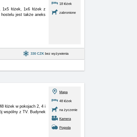
18 łóżek
, 1x5 łóżek, 1x6 łóżek z
zabronione
 hostelu jest także aneks
330 CZK
bez wyżywienia
Mapa
48 łóżek
 48 łóżek w pokojach 2, 4
i
na życzenie
kój wspólny z TV. Budynek
Kamera
Pogoda