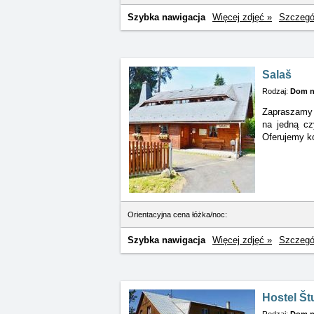
Szybka nawigacja
Więcej zdjęć »
Szczegó
Salaš
Rodzaj:
Dom n
Zapraszamy 
na
jedną c
Oferujemy k
Orientacyjna cena łóżka/noc:
Szybka nawigacja
Więcej zdjęć »
Szczegó
Hostel Št