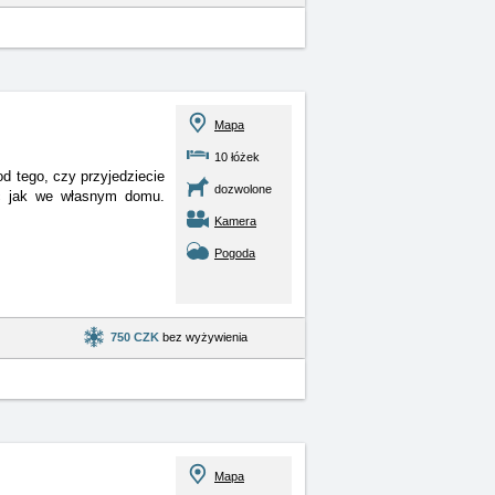
Mapa
10 łóżek
 tego, czy przyjedziecie
dozwolone
uć jak we własnym domu.
Kamera
Pogoda
750 CZK
bez wyżywienia
Mapa