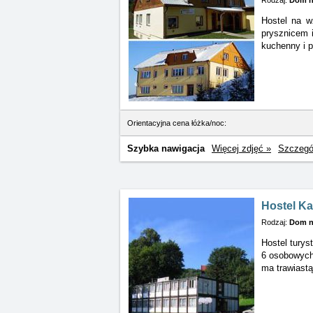
Rodzaj:
Dom n
Hostel na w
prysznicem
kuchenny i p
Orientacyjna cena łóżka/noc:
Szybka nawigacja
Więcej zdjęć »
Szczegó
Hostel K
Rodzaj:
Dom n
Hostel turys
6 osobowych.
ma trawiastą