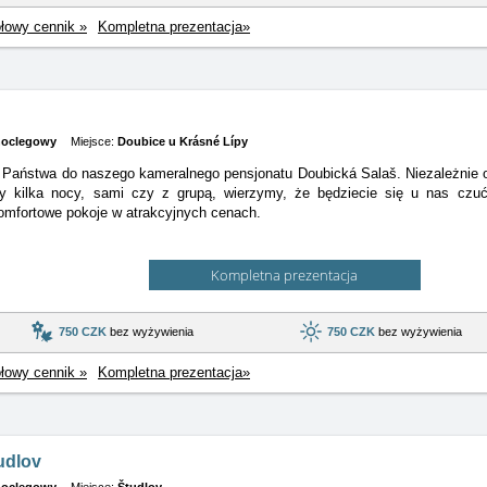
łowy cennik »
Kompletna prezentacja»
oclegowy
Miejsce:
Doubice u Krásné Lípy
Państwa do naszego kameralnego pensjonatu Doubická Salaš. Niezależnie od
zy kilka nocy, sami czy z grupą, wierzymy, że będziecie się u nas cz
omfortowe pokoje w atrakcyjnych cenach.
Kompletna prezentacja
750 CZK
bez wyżywienia
750 CZK
bez wyżywienia
łowy cennik »
Kompletna prezentacja»
udlov