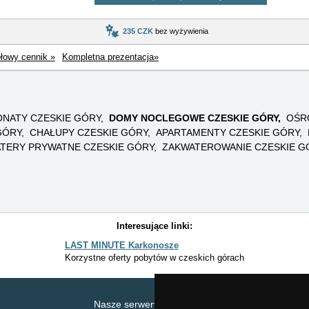
235 CZK
bez wyżywienia
łowy cennik »
Kompletna prezentacja»
NATY CZESKIE GÓRY
DOMY NOCLEGOWE CZESKIE GÓRY
OŚRO
GÓRY
CHAŁUPY CZESKIE GÓRY
APARTAMENTY CZESKIE GÓRY
TERY PRYWATNE CZESKIE GÓRY
ZAKWATEROWANIE CZESKIE G
Interesujące linki:
LAST MINUTE Karkonosze
Korzystne oferty pobytów w czeskich górach
Nasze serwery:
Zakw