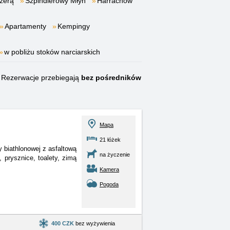
Izerą
Szpindlerowy Młyn
Harrachow
Apartamenty
Kempingy
w pobliżu stoków narciarskich
Rezerwacje przebiegają
bez pośredników
Mapa
21 łóżek
 biathlonowej z asfaltową
na życzenie
 prysznice, toalety, zimą
Kamera
Pogoda
400 CZK
bez wyżywienia