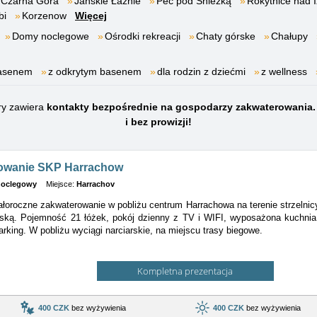
Czarna Góra
Janskie Łaźnie
Pec pod Śnieżką
Rokytnice nad 
bi
Korzenow
Więcej
Domy noclegowe
Ośrodki rekreacji
Chaty górske
Chałupy
basenem
z odkrytym basenem
dla rodzin z dziećmi
z wellness
ry zawiera
kontakty bezpośrednie na gospodarzy zakwaterowania.
i bez prowizji!
owanie SKP Harrachow
oclegowy
Miejsce:
Harrachov
łoroczne zakwaterowanie w pobliżu centrum Harrachowa na terenie strzelnicy
rską. Pojemność 21 łóżek, pokój dzienny z TV i WIFI, wyposażona kuchnia,
rking. W pobliżu wyciągi narciarskie, na miejscu trasy biegowe.
Kompletna prezentacja
400 CZK
bez wyżywienia
400 CZK
bez wyżywienia