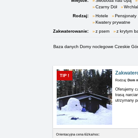
Miejsce:
Swoboda nad Upą
Czarny Dół
Wrchla
Rodzaj:
Hotele
Pensjonaty
Kwatery prywatne
Zakwaterowanie:
z psem
z krytym 
Baza danych Domy noclegowe Czeskie Gó
Zakwater
TIP !
Rodzaj:
Dom n
Oferujemy ca
trasą narcia
utrzymany pa
Orientacyjna cena łóżka/noc: