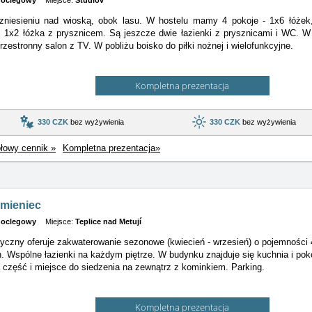
oclegowy
Miejsce:
Študlov
zniesieniu nad wioską, obok lasu. W hostelu mamy 4 pokoje - 1x6 łóżek
i 1x2 łóżka z prysznicem. Są jeszcze dwie łazienki z prysznicami i WC. W
rzestronny salon z TV. W pobliżu boisko do piłki nożnej i wielofunkcyjne.
Kompletna prezentacja
330 CZK
bez wyżywienia
330 CZK
bez wyżywienia
łowy cennik »
Kompletna prezentacja»
amieniec
oclegowy
Miejsce:
Teplice nad Metují
tyczny oferuje zakwaterowanie sezonowe (kwiecień - wrzesień) o pojemności
 Wspólne łazienki na każdym piętrze. W budynku znajduje się kuchnia i po
 część i miejsce do siedzenia na zewnątrz z kominkiem. Parking.
Kompletna prezentacja